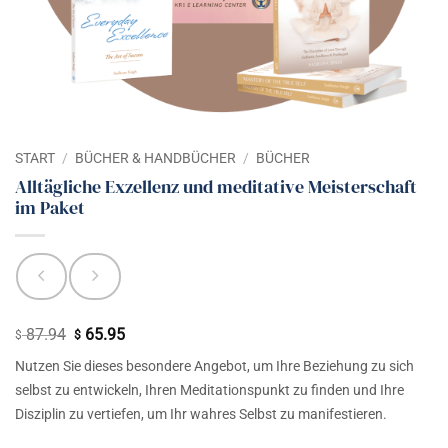
START
/
BÜCHER & HANDBÜCHER
/
BÜCHER
Alltägliche Exzellenz und meditative Meisterschaft
im Paket
87.94
65.95
Ursprünglicher
Aktueller
$
$
Preis
Preis
Nutzen Sie dieses besondere Angebot, um Ihre Beziehung zu sich
war:
ist:
selbst zu entwickeln, Ihren Meditationspunkt zu finden und Ihre
$ 87.94
$ 65.95.
Disziplin zu vertiefen, um Ihr wahres Selbst zu manifestieren.