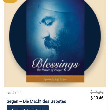
$
14.95
BÜCHER
Ursprünglich
Aktu
$
10.46
Preis
Prei
Segen – Die Macht des Gebetes
war:
ist:
$ 14.95
$ 10