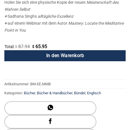
Holen Sie sich eine physische Kopie der neuen
Meisterschaft des
Wahren Selbst
+
Sadhana Singhs
alltägliche Exzellenz
+
auf einem Webinar mit dem Autor
Mastery: Locate the Meditative
Point in You
87.94
65.95
Ursprünglicher
Aktueller
Total:
$
$
Preis
Preis
In den Warenkorb
war:
ist:
$ 87.94
$ 65.95.
Artikelnummer:
BM-EE-MMB
Kategorien:
Bücher
,
Bücher & Handbücher
,
Bündel
,
Englisch