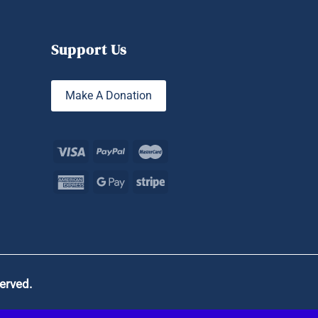
Support Us
Make A Donation
served.