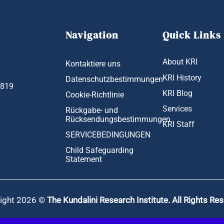
Navigation
Quick Links
About KRI
Kontaktiere uns
KRI History
Datenschutzbestimmungen
1819
KRI Blog
Cookie-Richtlinie
Services
Rückgabe- und
Rücksendungsbestimmungen
KRI Staff
SERVICEBEDINGUNGEN
Child Safeguarding
Statement
ight 2026 ©
The Kundalini Research Institute. All Rights Re