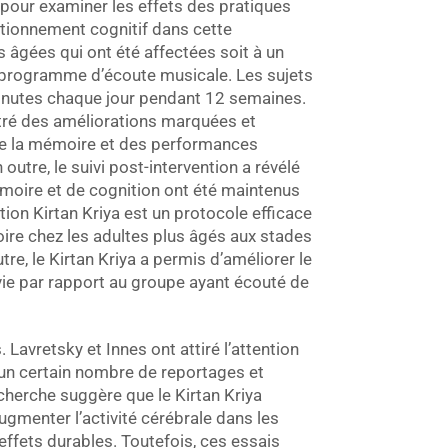
pour examiner les effets des pratiques
tionnement cognitif dans cette
 âgées qui ont été affectées soit à un
n programme d’écoute musicale. Les sujets
inutes chaque jour pendant 12 semaines.
tré des améliorations marquées et
 de la mémoire et des performances
utre, le suivi post-intervention a révélé
moire et de cognition ont été maintenus
ion Kirtan Kriya est un protocole efficace
ire chez les adultes plus âgés aux stades
tre, le Kirtan Kriya a permis d’améliorer le
 vie par rapport au groupe ayant écouté de
Lavretsky et Innes ont attiré l’attention
 d’un certain nombre de reportages et
echerche suggère que le Kirtan Kriya
ugmenter l’activité cérébrale dans les
effets durables. Toutefois, ces essais