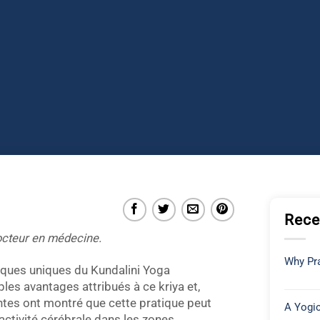
Rece
docteur en médecine.
Why Pra
tiques uniques du Kundalini Yoga
ples avantages attribués à ce kriya et,
ntes ont montré que cette pratique peut
A Yogic
activité cérébrale dans les zones