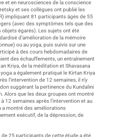
ve et en neurosciences de la conscience
avretsky et ses collègues ont publié les
R) impliquant 81 participants âgés de 55
 légers (avec des symptômes tels que des
 objets égarés). Les sujets ont été
dardisé d’amélioration de la mémoire
onnue) ou au yoga, puis suivis sur une
articipé à des cours hebdomadaires de
ient des échauffements, un entraînement
tan Kriya, de la méditation et Shavasana
yoga a également pratiqué le Kirtan Kriya
s l’intervention de 12 semaines, il n’y
ndon suggérant la pertinence du Kundalini
on. Alors que les deux groupes ont montré
 à 12 semaines après l’intervention et au
a a montré des améliorations
nement exécutif, de la dépression, de
n de 25 participants de cette étude a été