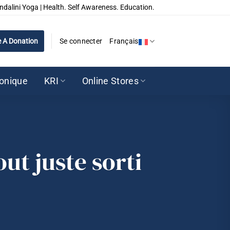
ndalini Yoga | Health. Self Awareness. Education.
 A Donation
Se connecter
Français
ronique
KRI
Online Stores
out juste sorti