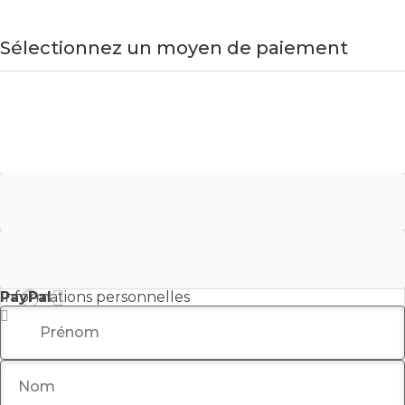
Sélectionnez un moyen de paiement
Credit Card
Don hors ligne
PayPal
Informations personnelles
Prénom
*
Nom