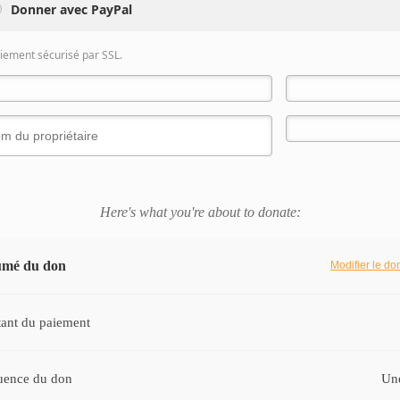
Donner avec PayPal
iement sécurisé par SSL.
Here's what you're about to donate:
umé du don
Modifier le d
ant du paiement
uence du don
Une