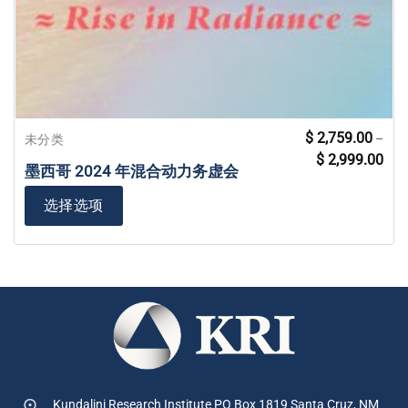
本
$
2,759.00
–
未分类
价
产
$
2,999.00
格
墨西哥 2024 年混合动力务虚会
品
范
围
有
$ 2,
选择选项
多
至
$ 2,
种
变
体。
可
在
产
品
页
面
上
Kundalini Research Institute PO Box 1819
Santa Cruz, NM