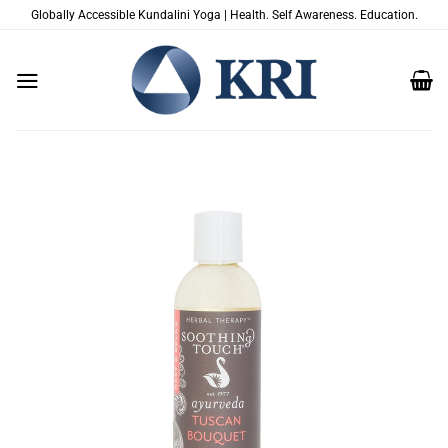
跳
Globally Accessible Kundalini Yoga | Health. Self Awareness. Education.
到
内
容