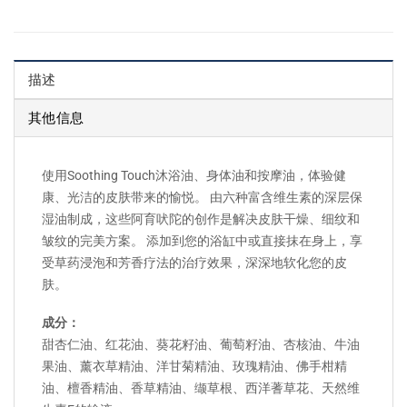
描述
其他信息
使用Soothing Touch沐浴油、身体油和按摩油，体验健
康、光洁的皮肤带来的愉悦。 由六种富含维生素的深层保
湿油制成，这些阿育吠陀的创作是解决皮肤干燥、细纹和
皱纹的完美方案。 添加到您的浴缸中或直接抹在身上，享
受草药浸泡和芳香疗法的治疗效果，深深地软化您的皮
肤。
成分：
甜杏仁油、红花油、葵花籽油、葡萄籽油、杏核油、牛油
果油、薰衣草精油、洋甘菊精油、玫瑰精油、佛手柑精
油、檀香精油、香草精油、缬草根、西洋蓍草花、天然维