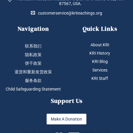
87567, USA.
选
择
customerservice@kriteachings.org
这
些
Navigation
Quick Links
选
项
About KRI
联系我们
KRI History
隐私政策
KRI Blog
饼干政策
Services
退货和重新发货政策
KRI Staff
服务条款
Child Safeguarding Statement
Support Us
Make A Donation