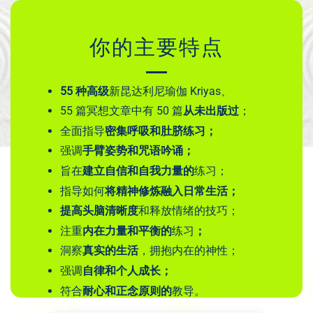
你的主要特点
55 种高级
新昆达利尼瑜伽 Kriyas、
55 篇冥想文章中有 50 篇
从未出版过
；
全面指导
密集呼吸和肚脐练习；
强调
手臂姿势和咒语吟诵；
旨在
建立自信和自我力量的
练习；
指导如何
将精神修炼融入日常生活；
提高头脑清晰度
和释放情绪的技巧；
注重
内在力量和平衡的
练习
；
洞察
真实的生活
，拥抱内在的神性；
强调
自律和个人成长；
符合
耐心和正念原则的
教导。