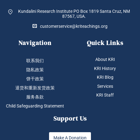
Kundalini Research Institute PO Box 1819
Santa Cruz, NM
87567, USA.
customerservice@kriteachings.org
Navigation
Quick Links
About KRI
联系我们
KRI History
隐私政策
KRI Blog
饼干政策
Services
退货和重新发货政策
KRI Staff
服务条款
Child Safeguarding Statement
Support Us
Make A Donation