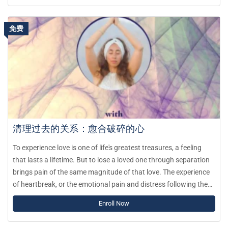
免费
清理过去的关系：愈合破碎的心
To experience love is one of life's greatest treasures, a feeling
that lasts a lifetime. But to lose a loved one through separation
brings pain of the same magnitude of that love. The experience
of heartbreak, or the emotional pain and distress following the
end of a romantic relationship can be as intense as physical
Enroll Now
pain, such as losing a limb.