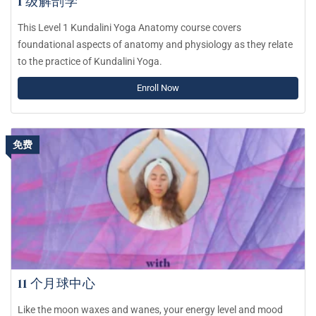
1 级解剖学
This Level 1 Kundalini Yoga Anatomy course covers
foundational aspects of anatomy and physiology as they relate
to the practice of Kundalini Yoga.
Enroll Now
免费
11 个月球中心
Like the moon waxes and wanes, your energy level and mood