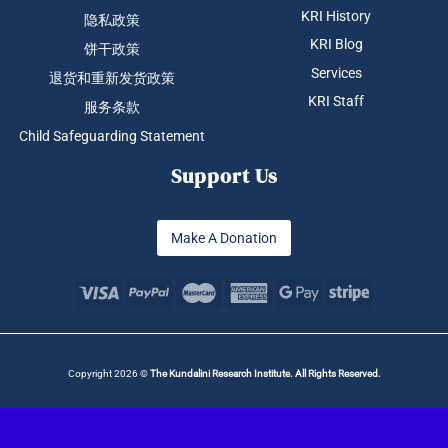
KRI History
隐私政策
KRI Blog
饼干政策
Services
退货和重新发货政策
KRI Staff
服务条款
Child Safeguarding Statement
Support Us
Make A Donation
Copyright 2026 ©
The Kundalini Research Institute. All Rights Reserved.