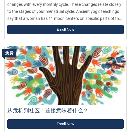
changes with every monthly cycle. These changes relate closely
to the stages of your menstrual cycle. Ancient yogic teachings
say that a woman has 11 moon centers on specific parts of the
body. As you move through the month, energy concentrates in
Enroll Now
one moon center and shifts after 2.5 days. Similarly to the
chakras, every moon center influences your mood, decisions,
feelings, values and how you process the world.
免费
从危机到社区：连接意味着什么？
Enroll Now