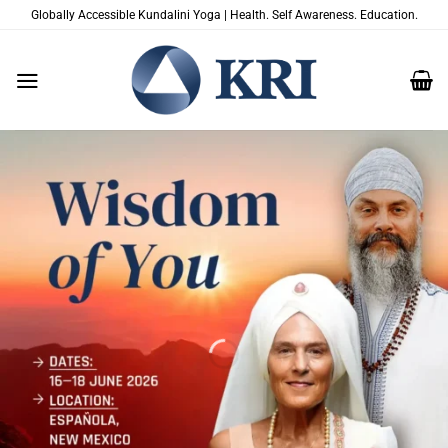
跳
Globally Accessible Kundalini Yoga | Health. Self Awareness. Education.
到
内
容