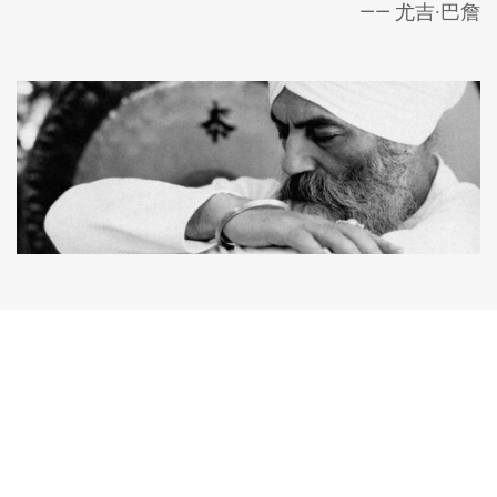
—— 尤吉·巴詹
昆达里尼瑜伽教育和培训