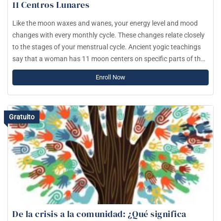
11 Centros Lunares
Like the moon waxes and wanes, your energy level and mood
changes with every monthly cycle. These changes relate closely
to the stages of your menstrual cycle. Ancient yogic teachings
say that a woman has 11 moon centers on specific parts of the
body. As you move through the month, energy concentrates in
Enroll Now
one moon center and shifts after 2.5 days. Similarly to the
chakras, every moon center influences your mood, decisions,
feelings, values and how you process the world.
Gratuito
De la crisis a la comunidad: ¿Qué significa