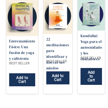
Kundalini
22
Entrenamiento
Yoga para el
meditaciones
Físico: Una
autocuidado
para
fusión de yoga
y los
identificar y
y calistenia
BEST SELLER
cuidadores
BEST SELLER
liberar tus
BEST SELLER
miedos
Add
Add to
to
Add to
Cart
Cart
Cart