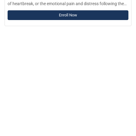
of heartbreak, or the emotional pain and distress following the
end of a romantic relationship can be as intense as physical
Enroll Now
pain, such as losing a limb.
Editorial KRI