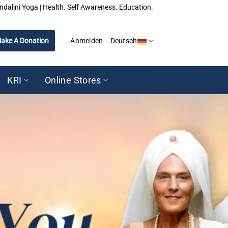
ndalini Yoga | Health. Self Awareness. Education.
ake A Donation
Anmelden
Deutsch
KRI
Online Stores