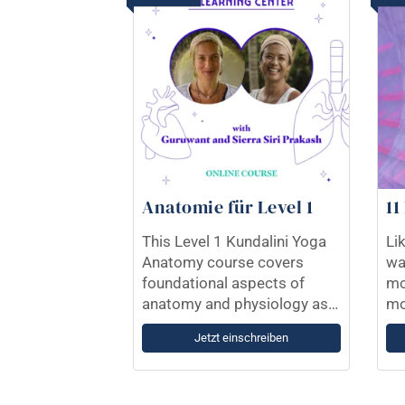
Anatomie für Level 1
11
This Level 1 Kundalini Yoga
Li
Anatomy course covers
wa
foundational aspects of
mo
anatomy and physiology as
mo
they relate to the practice of
ch
Jetzt einschreiben
Kundalini Yoga.
st
cy
te