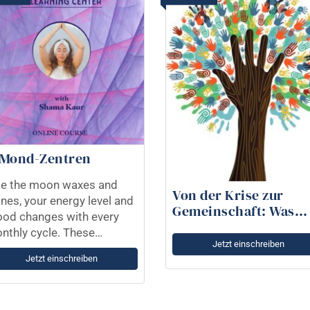
 Mond-Zentren
ke the moon waxes and
Von der Krise zur
nes, your energy level and
Gemeinschaft: Was
od changes with every
bedeutet es, verbun
nthly cycle. These
zu sein?
Jetzt einschreiben
anges relate closely to the
Jetzt einschreiben
ages of your menstrual
cle. Ancient yogic
achings say that a woman