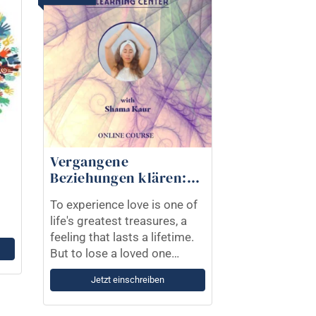
Vergangene
Beziehungen klären:
Ein gebrochenes Herz
To experience love is one of
heilen
life's greatest treasures, a
den
feeling that lasts a lifetime.
But to lose a loved one
through separation brings
Jetzt einschreiben
pain of the same magnitude
of that love. The experience