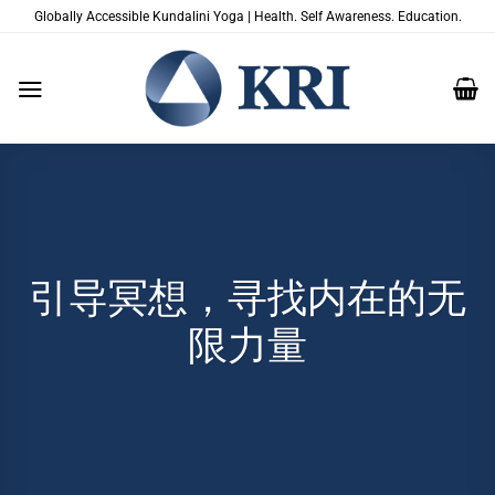
跳
Globally Accessible Kundalini Yoga | Health. Self Awareness. Education.
到
内
容
引导冥想，寻找内在的无
限力量