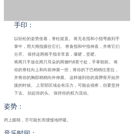
手印：
以轻松的姿势坐着，脊柱挺直。 将无名指和小指弯曲到手
掌中，用大拇指握住它们。 将食指和中指伸直，并将它们
分开。 保持这两根手指非常直，僵硬，坚硬。
将两只手放在两只耳朵的两侧约8英寸处，手掌朝前。 将
你的脊柱向上和向前伸展一些，将你的下巴稍稍往里拉，
并将你的胸部稍稍向外伸展。 这样做到你的肩胛骨开始并
拢的时候。 上背部区域会有压力，可能会很疼，但要坚持
下去。 抬起你的头。 保持你的权力流动。
姿势：
闭上眼睛，尽可能长而缓慢地呼吸。
音乐时间：