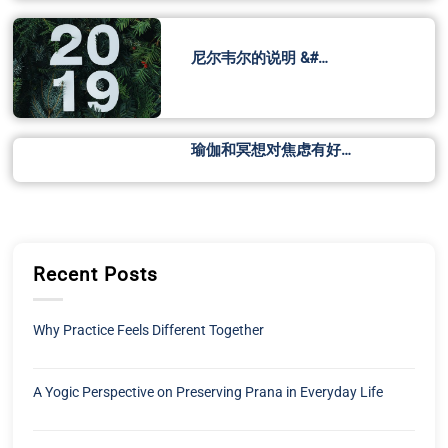
尼尔韦尔的说明 &#…
瑜伽和冥想对焦虑有好…
Recent Posts
Why Practice Feels Different Together
A Yogic Perspective on Preserving Prana in Everyday Life