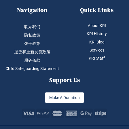
Navigation
Quick Links
About KRI
联系我们
KRI History
隐私政策
KRI Blog
饼干政策
Services
退货和重新发货政策
KRI Staff
服务条款
Child Safeguarding Statement
Support Us
Make A Donation