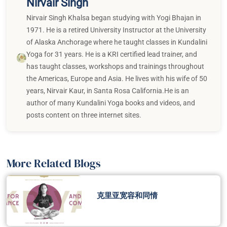
Nirvair Singh
Nirvair Singh Khalsa began studying with Yogi Bhajan in
1971. He is a retired University Instructor at the University
of Alaska Anchorage where he taught classes in Kundalini
Yoga for 31 years. He is a KRI certified lead trainer, and
has taught classes, workshops and trainings throughout
the Americas, Europe and Asia. He lives with his wife of 50
years, Nirvair Kaur, in Santa Rosa California.He is an
author of many Kundalini Yoga books and videos, and
posts content on three internet sites.
More Related Blogs
克里亚宽容和同情