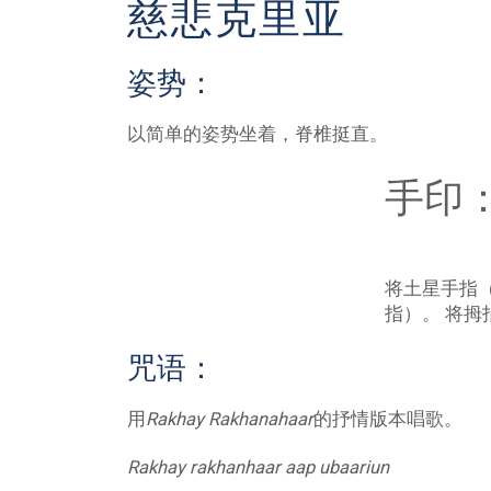
慈悲克里亚
姿势：
以简单的姿势坐着，脊椎挺直。
手印
将土星手指
指）。 将
咒语：
用
Rakhay Rakhanahaar
的抒情版本唱歌。
Rakhay rakhanhaar aap ubaariun