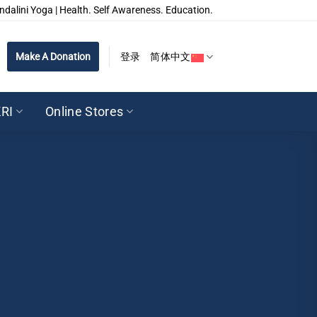
ndalini Yoga | Health. Self Awareness. Education.
Make A Donation
登录
简体中文
RI
Online Stores