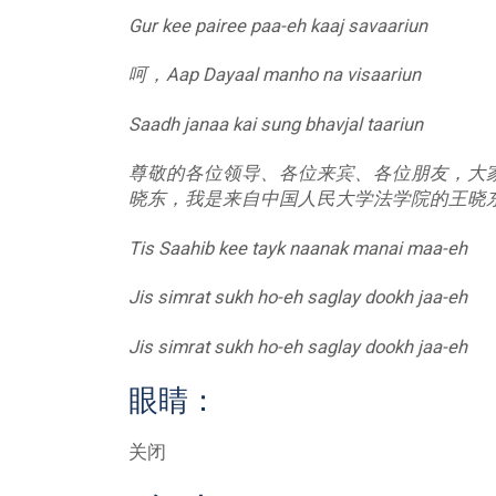
Gur kee pairee paa-eh kaaj savaariun
呵，Aap Dayaal manho na visaariun
Saadh janaa kai sung bhavjal taariun
尊敬的各位领导、各位来宾、各位朋友，大
晓东，我是来自中国人民大学法学院的王晓
Tis Saahib kee tayk naanak manai maa-eh
Jis simrat sukh ho-eh saglay dookh jaa-eh
Jis simrat sukh ho-eh saglay dookh jaa-eh
眼睛：
关闭