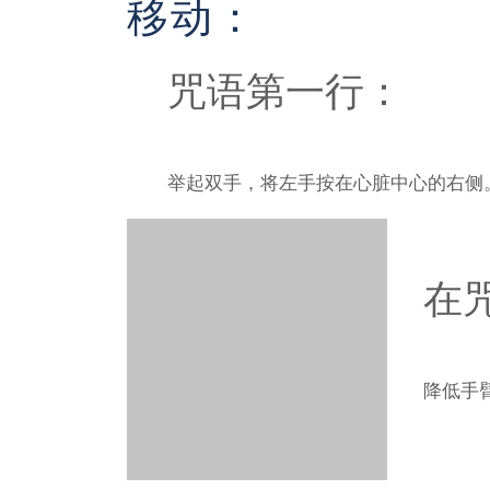
移动：
咒语第一行：
举起双手，将左手按在心脏中心的右侧
在
降低手
以这种方式继续交替，但将双手放在胸前，
然后短暂地降低并再次将它们升高到第一行