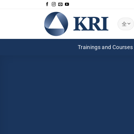
跳
到
内
容
Trainings and Courses