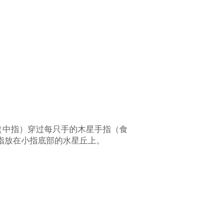
：
（中指）穿过每只手的木星手指（食
拇指放在小指底部的水星丘上。