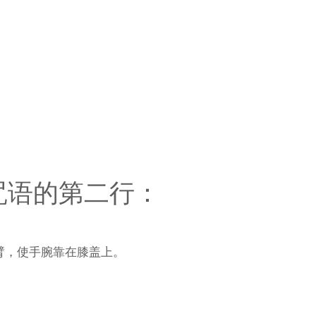
。
咒语的第二行：
臂，使手腕靠在膝盖上。
最后一行重复两次。
。