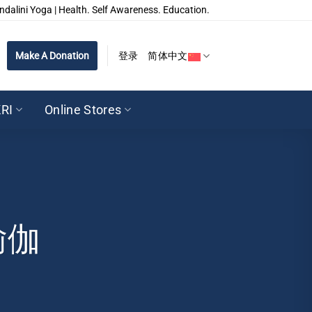
ndalini Yoga | Health. Self Awareness. Education.
Make A Donation
登录
简体中文
RI
Online Stores
瑜伽