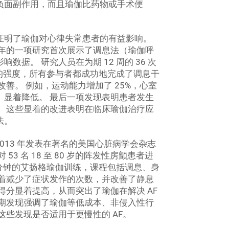
负面副作用，而且瑜伽比药物或手术便
证明了瑜伽对心律失常患者的有益影响。
大学 2012 年的一项研究首次展示了调息法（瑜伽呼
据。 研究人员在为期 12 周的 36 次
习的强度，所有参与者都成功地完成了调息干
善。 例如，运动能力增加了 25%，心室
）显着降低。 最后一项发现表明患者发生
。 这些显着的改进表明在临床瑜伽治疗应
法。
2013 年发表在著名的美国心脏病学会杂志
3 名 18 至 80 岁的阵发性房颤患者进
 分钟的艾扬格瑜伽训练，课程包括调息、身
显着减少了症状发作的次数，并改善了静息
得分显着提高，从而突出了瑜伽在解决 AF
早期发现强调了瑜伽等低成本、非侵入性行
这些发现是否适用于更慢性的 AF。