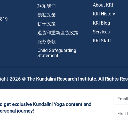
About KRI
联系我们
KRI History
隐私政策
1819
KRI Blog
饼干政策
Services
退货和重新发货政策
KRI Staff
服务条款
Child Safeguarding
Statement
ight 2026 ©
The Kundalini Research Institute. All Rights Re
nd get exclusive Kundalini Yoga content and
ersonal journey!