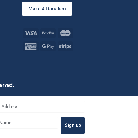
Make A Donation
served.
Sign up