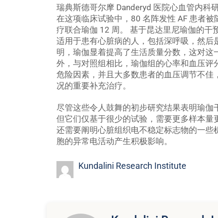
瑞典斯德哥尔摩 Danderyd 医院心血管内
在这项临床试验中，80 名阵发性 AF 患
疗联合瑜伽 12 周。 基于昆达里尼瑜伽的干预（Mediy
适用于患有心脏病的人，包括深呼吸，然后是轻微运
明，瑜伽显着提高了生活质量分数，这对这
外，与对照组相比，瑜伽组的心率和血压评分显
危险因素，并且大多数患者的血压调节不佳
况的重要补充治疗。
尽管这些令人鼓舞的初步研究结果表明瑜伽干
但它们仅基于很少的试验，需要更多样本量
还需要阐明心脏组织电不稳定标志物的一些
胞的异常电活动产生积极影响。
Kundalini Research Institute