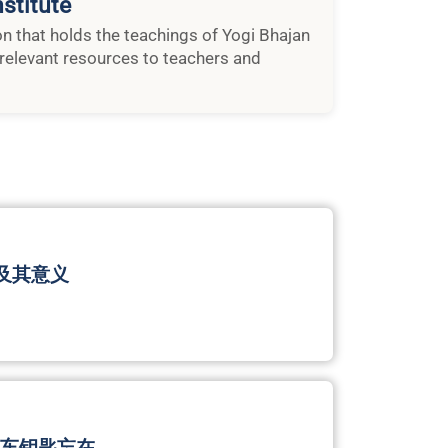
stitute
ion that holds the teachings of Yogi Bhajan
relevant resources to teachers and
及其意义
把车钥匙忘在…