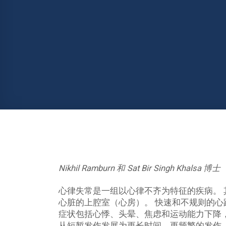
Nikhil Ramburn 和 Sat Bir Singh Khalsa 博士
心律失常是一组以心律不齐为特征的疾病。 其
心脏的上腔室（心房）。 快速和不规则的心跳
症状包括心悸、头晕、焦虑和运动能力下降，
从短暂发作发展为更长时间、更频繁的发作