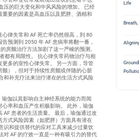
Life
血压的巨大变化和中风风险的增加。 已经
最重要的因素是高血压以及肥胖、酒精和
Breath,
律失常和 AF 死亡率仍然很高，到 80
告预测到 2050 年 AF 患病率将翻一番，
Alignin
有效的房颤治疗方法加剧了这一严峻的预测。
者都有局限性。 抗心律失常药物治疗与相
Groundb
发更多的室性心律失常。 另一方面，导管
房颤），但对于持续性房颤或伴随的心脏
Polluti
综合和补充疗法来治疗潜在的生活方式风险
。 瑜伽以其影响自主神经系统的能力而闻
对心率和血压产生积极影响。 此外，瑜伽
AF 患者的生活质量。 最后，瑜伽通过改
活方式风险因素（如肥胖）方面具有潜在
的意识和提供替代的应对工具来减少过量饮
对 AF 的疗效一直是一种有吸引力的替代