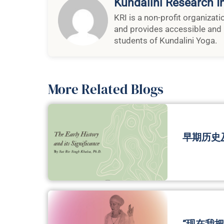
Kundalini Research In
KRI is a non-profit organizat
and provides accessible and 
students of Kundalini Yoga.
More Related Blogs
早期历史
“现在我