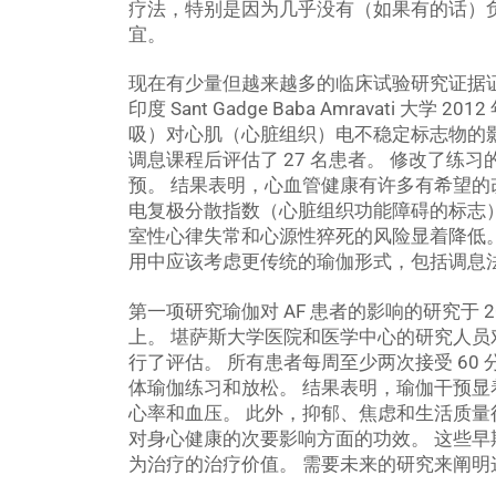
疗法，特别是因为几乎没有（如果有的话）
宜。
现在有少量但越来越多的临床试验研究证据
印度 Sant Gadge Baba Amravati 
吸）对心肌（心脏组织）电不稳定标志物的影响数
调息课程后评估了 27 名患者。 修改了练
预。 结果表明，心血管健康有许多有希望的改
电复极分散指数（心脏组织功能障碍的标志
室性心律失常和心源性猝死的风险显着降低
用中应该考虑更传统的瑜伽形式，包括调息
第一项研究瑜伽对 AF 患者的影响的研究于 
上。 堪萨斯大学医院和医学中心的研究人员对 5
行了评估。 所有患者每周至少两次接受 60
体瑜伽练习和放松。 结果表明，瑜伽干预
心率和血压。 此外，抑郁、焦虑和生活质量
对身心健康的次要影响方面的功效。 这些
为治疗的治疗价值。 需要未来的研究来阐明