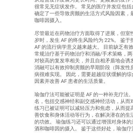
很常见无症状发作。 常见的医疗并发症包括
确定了一些导致房颤的生活方式风险因素，
咖啡因摄入。
尽管最近在药物治疗方面取得了进展，但室性心
岁时，发生 AF 的终生风险约为 22%。 鉴于报
AF 的流行病学意义越来越大。 目前缺乏
常规治疗基于药物治疗和消融/手术策略，两
对较高的复发率相关，并且自相矛盾地会诱
消融可以有效抑制房颤的早期阶段（阵发性
病很难实现。 因此，需要超越症状缓解的
因素并改善 AF 患者的生活质量。
瑜伽疗法可能被证明是 AF 的一种补充疗法
名，包括交感神经和副交感神经活动，从而
练习已被证明可以减轻压力和焦虑，从而提高 
善饮食和身体活动等行为，在解决潜在的生
的功效。 瑜伽练习还可以通过增强对身体
酒和咖啡因的摄入。 鉴于这些好处，瑜伽疗法