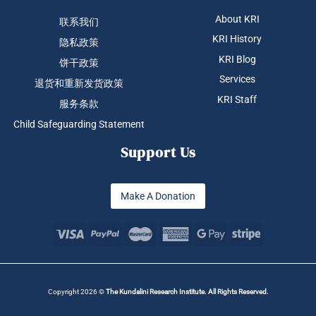
About KRI
联系我们
KRI History
隐私政策
KRI Blog
饼干政策
Services
退货和重新发货政策
KRI Staff
服务条款
Child Safeguarding Statement
Support Us
Make A Donation
Copyright 2026 ©
The Kundalini Research Institute. All Rights Reserved.