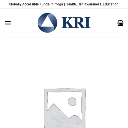
跳
Globally Accessible Kundalini Yoga | Health. Self Awareness. Education.
到
内
容