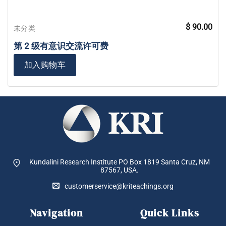
$
90.00
未分类
第 2 级有意识交流许可费
加入购物车
Kundalini Research Institute PO Box 1819
Santa Cruz, NM
87567, USA.
customerservice@kriteachings.org
Navigation
Quick Links