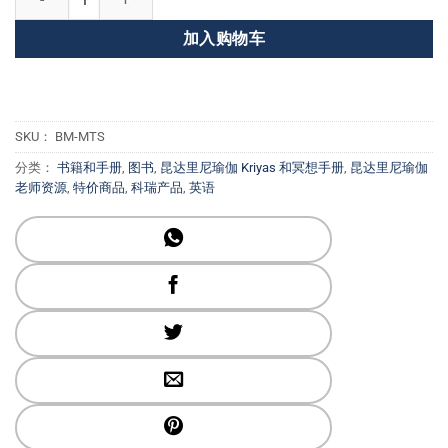
为：
价
加入购物车
$ 39.99。
格
为：
$ 23.97。
SKU：
BM-MTS
分类：
书籍和手册
,
图书
,
昆达里尼瑜伽 Kriyas 和冥想手册
,
昆达里尼瑜伽
老师资源
,
特价商品
,
科瑞产品
,
英语