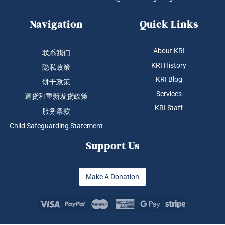
Navigation
Quick Links
About KRI
联系我们
KRI History
隐私政策
KRI Blog
饼干政策
Services
退货和重新发货政策
KRI Staff
服务条款
Child Safeguarding Statement
Support Us
Make A Donation