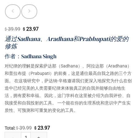
39.99
23.97
原
当
$
$
价
前
通过Sadhana、Aradhana和Prabhupati的爱的
为：
价
修炼
$ 39.99。
格
作者：Sadhana Singh
为：
对纪律的理解是探索萨达那（Sadhana）、阿拉达那（Aradhana）
$ 23.97。
和普拉布提（Prabupati）的前奏，这是通往最高自我之路的三个方
面。 在这项研究中，萨达纳-辛格邀请我们更深入地探究为什么在创
造中已经完美的人类需要纪律来体验真正的自我并能够自由地生
活，拥有爱和幸福。 因此，这门学科在这里被介绍为自我评价、自
我接受和自我投射的工具。 一个能在你的生理系统和意识中产生实
质性、可预测和可重复的变化的工具。
39.99
23.97
原
当
Total:
$
$
掌握真我 数量
价
前