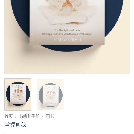
首页
/
书籍和手册
/
图书
掌握真我