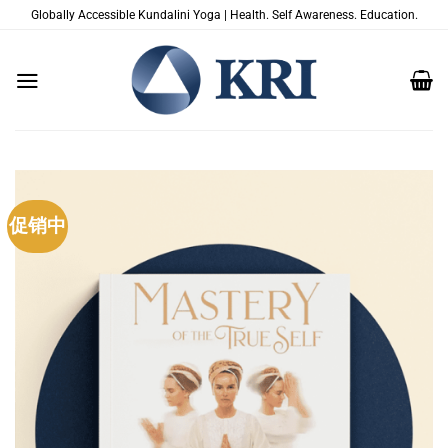
跳
Globally Accessible Kundalini Yoga | Health. Self Awareness. Education.
到
内
容
促销中