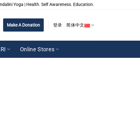
ndalini Yoga | Health. Self Awareness. Education.
Make A Donation
登录
简体中文
RI
Online Stores