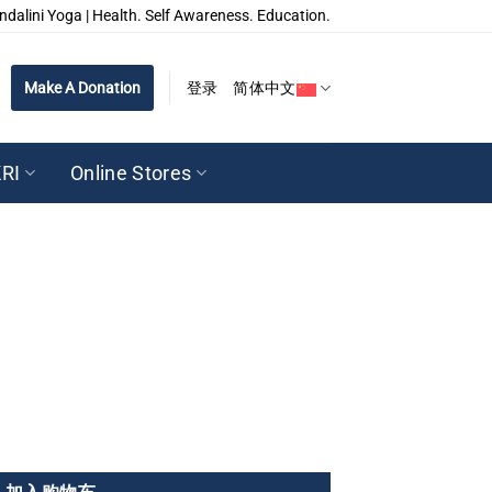
ndalini Yoga | Health. Self Awareness. Education.
Make A Donation
登录
简体中文
RI
Online Stores