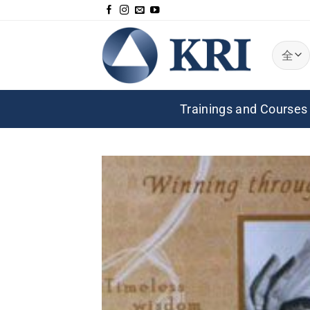
跳
到
内
容
Trainings and Courses