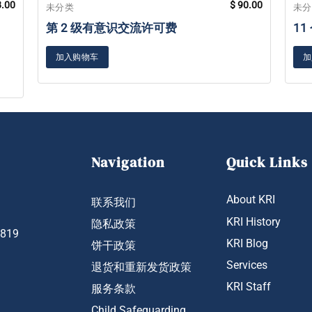
.00
$
90.00
未分类
未
第 2 级有意识交流许可费
1
加入购物车
加
Navigation
Quick Links
About KRI
联系我们
KRI History
隐私政策
1819
KRI Blog
饼干政策
Services
退货和重新发货政策
KRI Staff
服务条款
Child Safeguarding