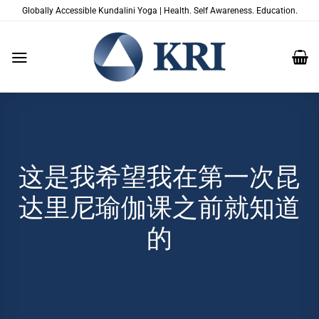
跳
Globally Accessible Kundalini Yoga | Health. Self Awareness. Education.
到
内
容
这是我希望我在第一次昆
达里尼瑜伽课之前就知道
的