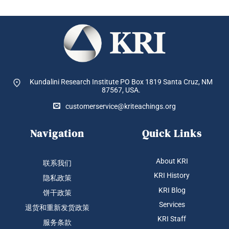
Kundalini Research Institute PO Box 1819
Santa Cruz, NM
87567, USA.
customerservice@kriteachings.org
Navigation
Quick Links
About KRI
联系我们
KRI History
隐私政策
KRI Blog
饼干政策
Services
退货和重新发货政策
KRI Staff
服务条款