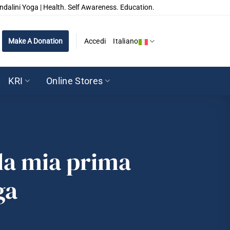
ndalini Yoga | Health. Self Awareness. Education.
Make A Donation
Accedi
Italiano
KRI
Online Stores
la mia prima
ga