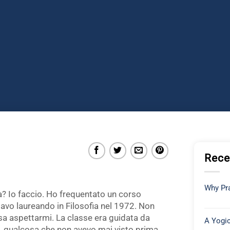
Rece
Why Pra
ga? Io faccio. Ho frequentato un corso
avo laureando in Filosofia nel 1972. Non
sa aspettarmi. La classe era guidata da
A Yogic
o, qualcosa che non avevo mai visto prima.