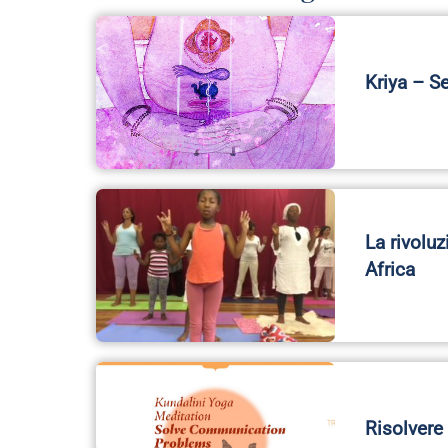
Kriya – S
La rivolu
Africa
Risolvere