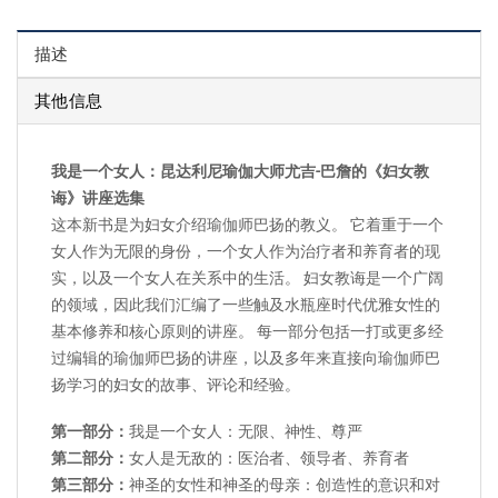
描述
其他信息
我是一个女人：昆达利尼瑜伽大师尤吉-巴詹的《妇女教
诲》讲座选集
这本新书是为妇女介绍瑜伽师巴扬的教义。 它着重于一个
女人作为无限的身份，一个女人作为治疗者和养育者的现
实，以及一个女人在关系中的生活。 妇女教诲是一个广阔
的领域，因此我们汇编了一些触及水瓶座时代优雅女性的
基本修养和核心原则的讲座。 每一部分包括一打或更多经
过编辑的瑜伽师巴扬的讲座，以及多年来直接向瑜伽师巴
扬学习的妇女的故事、评论和经验。
第一部分：
我是一个女人：无限、神性、尊严
第二部分：
女人是无敌的：医治者、领导者、养育者
第三部分：
神圣的女性和神圣的母亲：创造性的意识和对