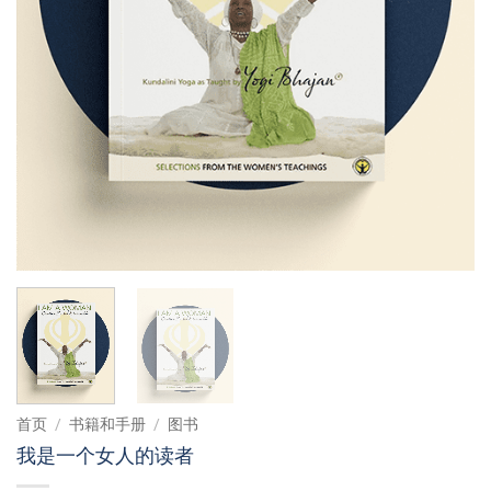
首页
/
书籍和手册
/
图书
我是一个女人的读者