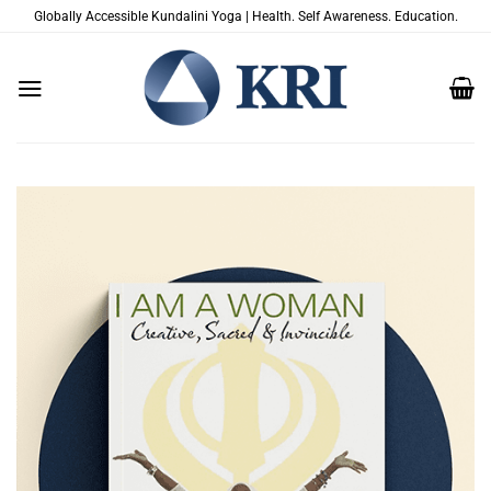
跳
Globally Accessible Kundalini Yoga | Health. Self Awareness. Education.
到
内
容