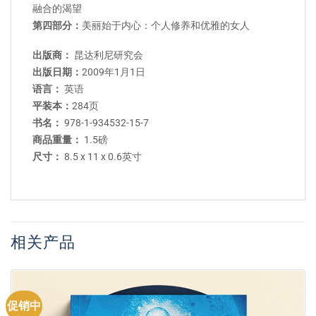
融合的渴望
第四部分：
美丽始于内心：个人修养和优雅的女人
出版商：
昆达利尼研究会
出版日期：
2009年1月1日
语言：
英语
平装本：
284页
书名：
978-1-934532-15-7
商品重量：
1.5磅
尺寸：
8.5 x 11 x 0.6英寸
相关产品
促销中