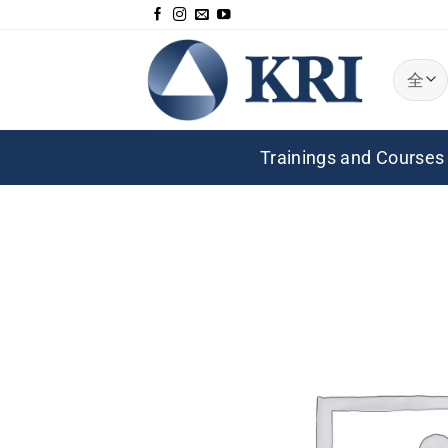
跳
到
内
容
Trainings and Courses