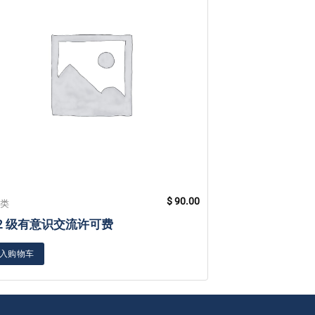
$
90.00
分类
未分类
 2 级有意识交流许可费
贴上你内心的纯
入购物车
加入购物车