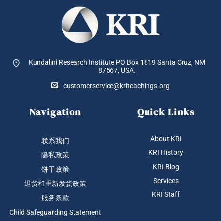
Kundalini Research Institute PO Box 1819
Santa Cruz, NM
87567, USA.
customerservice@kriteachings.org
Navigation
Quick Links
About KRI
联系我们
KRI History
隐私政策
KRI Blog
饼干政策
Services
退货和重新发货政策
KRI Staff
服务条款
Child Safeguarding Statement