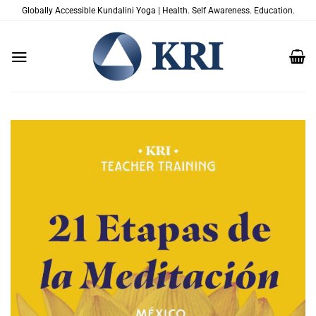
跳
Globally Accessible Kundalini Yoga | Health. Self Awareness. Education.
到
内
容