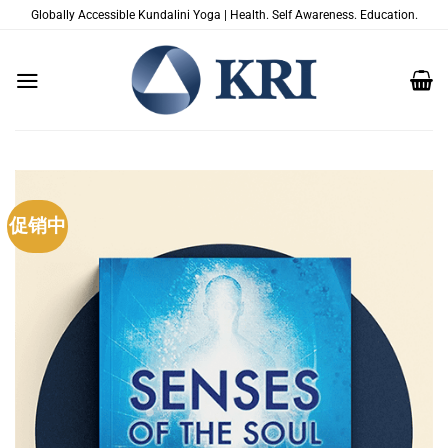
跳
Globally Accessible Kundalini Yoga | Health. Self Awareness. Education.
到
内
容
促销中