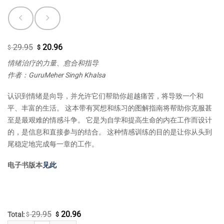
29.95
20.96
原
当
$
$
价
前
情绪治疗的力量、愈合和指导
为：
价
作者：GuruMeher Singh Khalsa
$ 29.95。
格
为：
认识到情绪是向导，并允许它们帮助你超越痛苦，将导致一个和
$ 20.96。
平、丰富的生活。 这本带有冥想和练习的图解指南将帮助你克服甚
至是最艰难的情感斗争。 它是为自学和提高生命的内在工作而设计
的，是信息和直接参与的结合。 这种情感训练的目的是让你从头到
尾稳定地完成每一章的工作。
电子书版本
见此
29.95
20.96
原
当
Total:
$
$