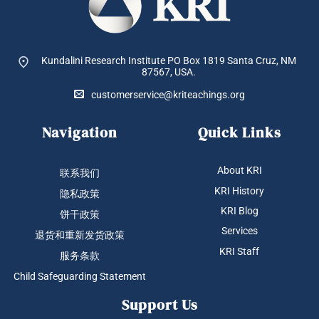
Kundalini Research Institute PO Box 1819
Santa Cruz, NM
87567, USA.
customerservice@kriteachings.org
Navigation
Quick Links
About KRI
联系我们
KRI History
隐私政策
KRI Blog
饼干政策
Services
退货和重新发货政策
KRI Staff
服务条款
Child Safeguarding Statement
Support Us