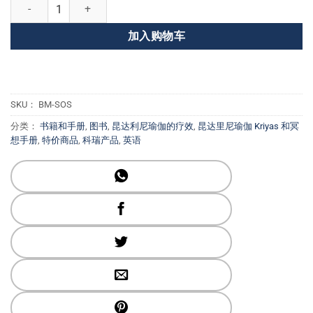
灵魂的感觉：力量、愈合和指导的情感疗法 数量
价
前
为：
价
加入购物车
$ 29.95。
格
为：
$ 20.96。
SKU：
BM-SOS
分类：
书籍和手册
,
图书
,
昆达利尼瑜伽的疗效
,
昆达里尼瑜伽 Kriyas 和冥
想手册
,
特价商品
,
科瑞产品
,
英语