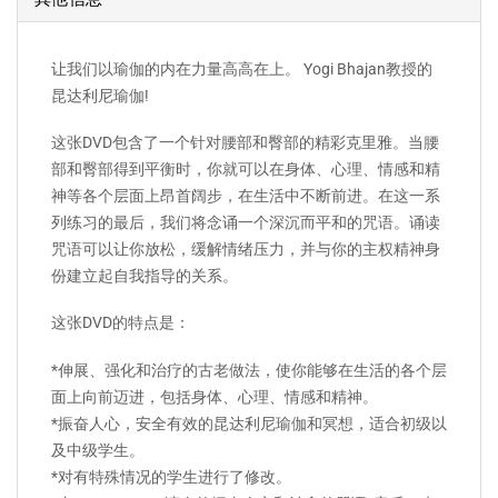
让我们以瑜伽的内在力量高高在上。 Yogi Bhajan教授的
昆达利尼瑜伽!
这张DVD包含了一个针对腰部和臀部的精彩克里雅。当腰
部和臀部得到平衡时，你就可以在身体、心理、情感和精
神等各个层面上昂首阔步，在生活中不断前进。在这一系
列练习的最后，我们将念诵一个深沉而平和的咒语。诵读
咒语可以让你放松，缓解情绪压力，并与你的主权精神身
份建立起自我指导的关系。
这张DVD的特点是：
*伸展、强化和治疗的古老做法，使你能够在生活的各个层
面上向前迈进，包括身体、心理、情感和精神。
*振奋人心，安全有效的昆达利尼瑜伽和冥想，适合初级以
及中级学生。
*对有特殊情况的学生进行了修改。