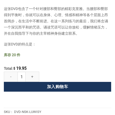
这张DVD包含了一个针对腰部和臀部的精彩克里雅。当腰部和臀部
得到平衡时，你就可以在身体、心理、情感和精神等各个层面上昂
首阔步，在生活中不断前进。在这一系列练习的最后，我们将念诵
一个深沉而平和的咒语。诵读咒语可以让你放松，缓解情绪压力，
并在自我指导下与你的主宰精神身份建立联系。
这张DVD的特点是：
库存 20 件
19.95
Total:
$
让我们带着瑜伽的内在力量高高走起 数量
加入购物车
SKU：
DVD-NSK-LUWISY