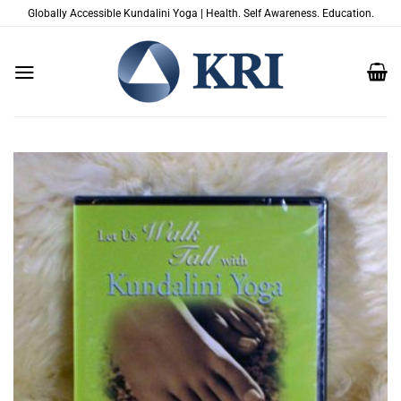
跳
Globally Accessible Kundalini Yoga | Health. Self Awareness. Education.
到
内
容