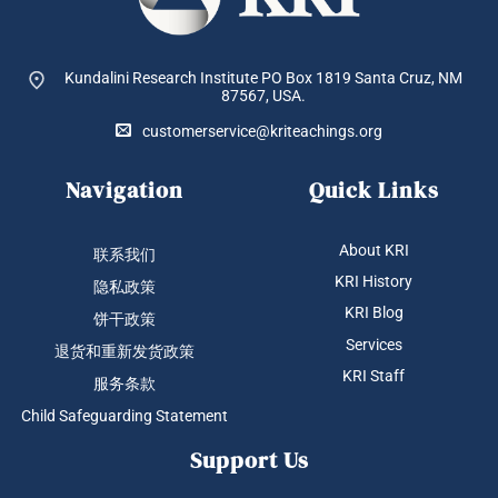
Kundalini Research Institute PO Box 1819
Santa Cruz, NM
87567, USA.
customerservice@kriteachings.org
Navigation
Quick Links
About KRI
联系我们
KRI History
隐私政策
KRI Blog
饼干政策
Services
退货和重新发货政策
KRI Staff
服务条款
Child Safeguarding Statement
Support Us