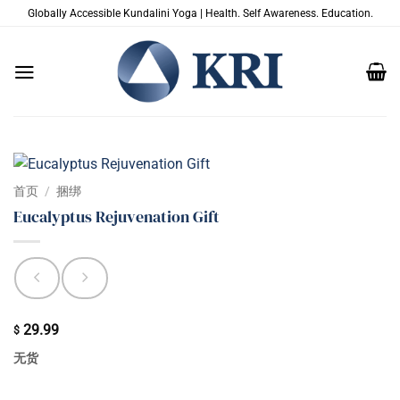
跳
Globally Accessible Kundalini Yoga | Health. Self Awareness. Education.
到
内
容
首页
/
捆绑
Eucalyptus Rejuvenation Gift
29.99
$
无货