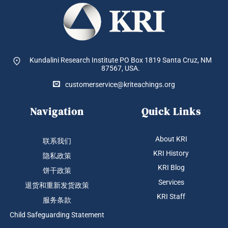
Kundalini Research Institute PO Box 1819
Santa Cruz, NM
87567, USA.
customerservice@kriteachings.org
Navigation
Quick Links
About KRI
联系我们
KRI History
隐私政策
KRI Blog
饼干政策
Services
退货和重新发货政策
KRI Staff
服务条款
Child Safeguarding Statement