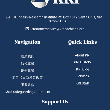
Kundalini Research Institute PO Box 1819
Santa Cruz, NM
87567, USA.
customerservice@kriteachings.org
Navigation
Quick Links
About KRI
联系我们
KRI History
隐私政策
KRI Blog
饼干政策
Services
退货和重新发货政策
KRI Staff
服务条款
Child Safeguarding Statement
Support Us