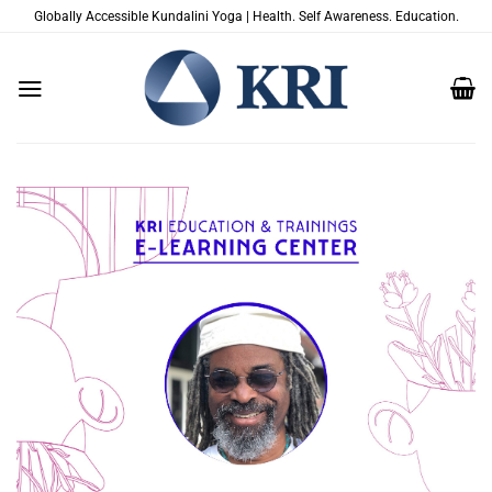
跳
Globally Accessible Kundalini Yoga | Health. Self Awareness. Education.
到
内
容