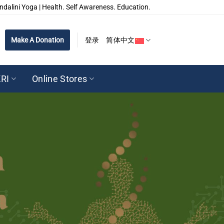
ndalini Yoga | Health. Self Awareness. Education.
Make A Donation
登录
简体中文
RI
Online Stores