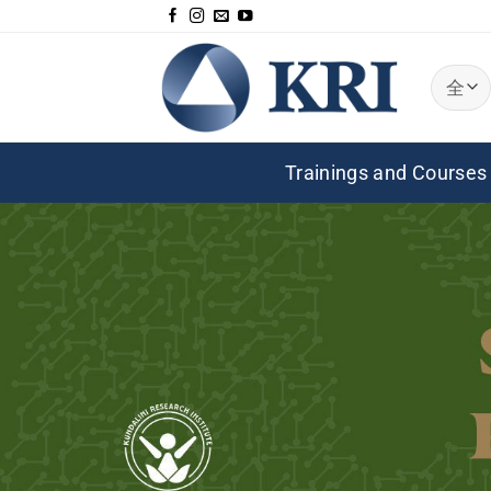
跳
到
内
容
Trainings and Courses