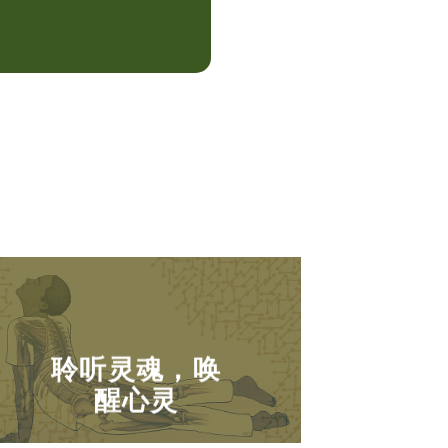
聆听灵魂，唤
醒心灵