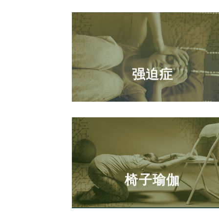
强迫症
椅子瑜伽