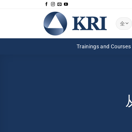
跳
到
内
容
Trainings and Courses