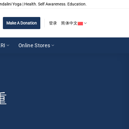
ndalini Yoga | Health. Self Awareness. Education.
Make A Donation
登录
简体中文
RI
Online Stores
重