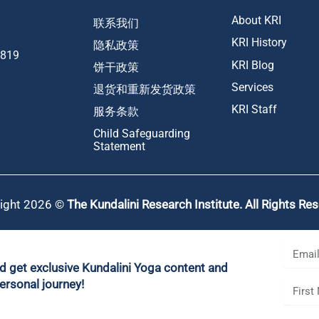
About KRI
联系我们
KRI History
隐私政策
1819
KRI Blog
饼干政策
Services
退货和重新发货政策
KRI Staff
服务条款
Child Safeguarding
Statement
ight 2026 ©
The Kundalini Research Institute. All Rights Re
nd get exclusive Kundalini Yoga content and
ersonal journey!