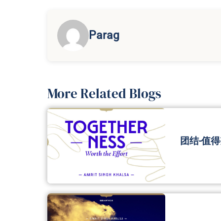
Parag
More Related Blogs
团结-值得