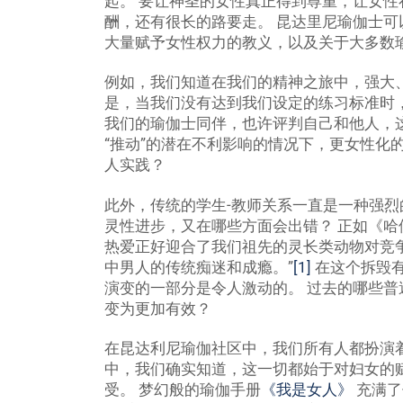
起。 要让神圣的女性真正得到尊重，让女
酬，还有很长的路要走。 昆达里尼瑜伽士
大量赋予女性权力的教义，以及关于大多数
例如，我们知道在我们的精神之旅中，强大
是，当我们没有达到我们设定的练习标准时
我们的瑜伽士同伴，也许评判自己和他人，
“推动”的潜在不利影响的情况下，更女性化
人实践？
此外，传统的学生-教师关系一直是一种强烈
灵性进步，又在哪些方面会出错？ 正如《哈
热爱正好迎合了我们祖先的灵长类动物对竞
中男人的传统痴迷和成瘾。”
[1]
在这个拆毁
演变的一部分是令人激动的。 过去的哪些
变为更加有效？
在昆达利尼瑜伽社区中，我们所有人都扮演
中，我们确实知道，这一切都始于对妇女的
受。 梦幻般的瑜伽手册
《我是女人》
充满了