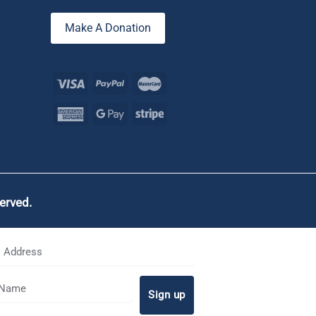
Make A Donation
served.
Sign up