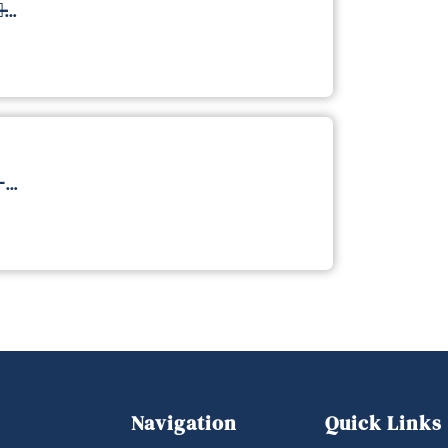
̵…
–…
Navigation
Quick Links