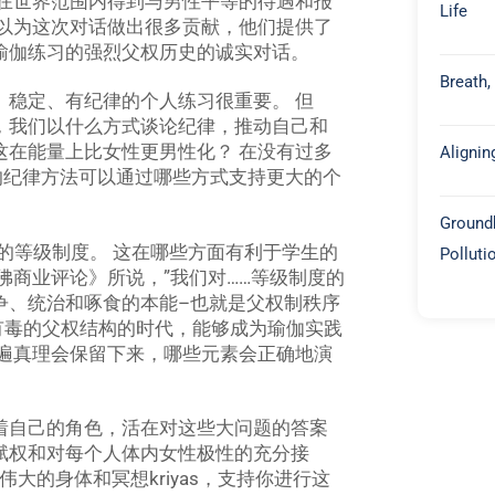
性在世界范围内得到与男性平等的待遇和报
Life
可以为这次对话做出很多贡献，他们提供了
瑜伽练习的强烈父权历史的诚实对话。
Breath,
、稳定、有纪律的个人练习很重要。 但
，我们以什么方式谈论纪律，推动自己和
这在能量上比女性更男性化？ 在没有过多
Alignin
的纪律方法可以通过哪些方式支持更大的个
Groundb
的等级制度。 这在哪些方面有利于学生的
Polluti
佛商业评论》所说，”我们对……等级制度的
争、统治和啄食的本能–也就是父权制秩序
有毒的父权结构的时代，能够成为瑜伽实践
普遍真理会保留下来，哪些元素会正确地演
着自己的角色，活在对这些大问题的答案
赋权和对每个人体内女性极性的充分接
伟大的身体和冥想kriyas，支持你进行这