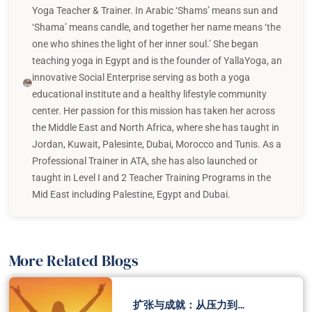
Yoga Teacher & Trainer. In Arabic ‘Shams’ means sun and
‘Shama’ means candle, and together her name means ‘the
one who shines the light of her inner soul.’ She began
teaching yoga in Egypt and is the founder of YallaYoga, an
innovative Social Enterprise serving as both a yoga
educational institute and a healthy lifestyle community
center. Her passion for this mission has taken her across
the Middle East and North Africa, where she has taught in
Jordan, Kuwait, Palesinte, Dubai, Morocco and Tunis. As a
Professional Trainer in ATA, she has also launched or
taught in Level I and 2 Teacher Training Programs in the
Mid East including Palestine, Egypt and Dubai.
More Related Blogs
扩张与成就：从压力到…