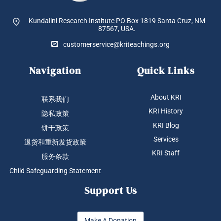
Kundalini Research Institute PO Box 1819
Santa Cruz, NM
87567, USA.
customerservice@kriteachings.org
Navigation
Quick Links
About KRI
联系我们
KRI History
隐私政策
KRI Blog
饼干政策
Services
退货和重新发货政策
KRI Staff
服务条款
Child Safeguarding Statement
Support Us
Make A Donation