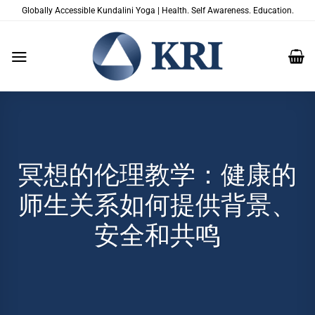
跳
Globally Accessible Kundalini Yoga | Health. Self Awareness. Education.
到
内
容
冥想的伦理教学：健康的
师生关系如何提供背景、
安全和共鸣