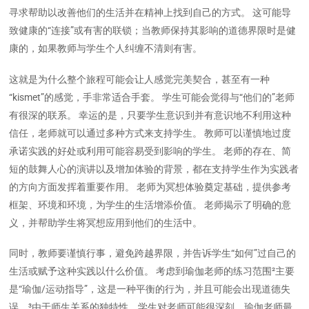
寻求帮助以改善他们的生活并在精神上找到自己的方式。 这可能导
致健康的“连接”或有害的联锁；当教师保持其影响的道德界限时是健
康的，如果教师与学生个人纠缠不清则有害。
这就是为什么整个旅程可能会让人感觉完美契合，甚至有一种
“kismet”的感觉，手非常适合手套。 学生可能会觉得与“他们的”老师
有很深的联系。 幸运的是，只要学生意识到并有意识地不利用这种
信任，老师就可以通过多种方式来支持学生。 教师可以谨慎地过度
承诺实践的好处或利用可能容易受到影响的学生。 老师的存在、简
短的鼓舞人心的演讲以及增加体验的背景，都在支持学生作为实践者
的方向方面发挥着重要作用。 老师为冥想体验奠定基础，提供参考
框架、环境和环境，为学生的生活增添价值。 老师揭示了明确的意
义，并帮助学生将冥想应用到他们的生活中。
同时，教师要谨慎行事，避免跨越界限，并告诉学生“如何”过自己的
生活或赋予这种实践以什么价值。 考虑到瑜伽老师的练习范围²主要
是“瑜伽/运动指导”，这是一种平衡的行为，并且可能会出现道德失
误。³由于师生关系的独特性，学生对老师可能很深刻，瑜伽老师最