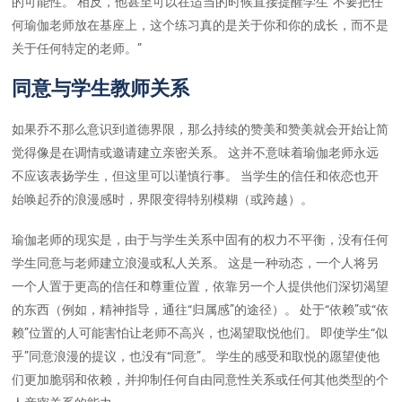
的可能性。 相反，他甚至可以在适当的时候直接提醒学生“不要把任
何瑜伽老师放在基座上，这个练习真的是关于你和你的成长，而不是
关于任何特定的老师。”
同意与学生教师关系
如果乔不那么意识到道德界限，那么持续的赞美和赞美就会开始让简
觉得像是在调情或邀请建立亲密关系。 这并不意味着瑜伽老师永远
不应该表扬学生，但这里可以谨慎行事。 当学生的信任和依恋也开
始唤起乔的浪漫感时，界限变得特别模糊（或跨越）。
瑜伽老师的现实是，由于与学生关系中固有的权力不平衡，没有任何
学生同意与老师建立浪漫或私人关系。 这是一种动态，一个人将另
一个人置于更高的信任和尊重位置，依靠另一个人提供他们深切渴望
的东西（例如，精神指导，通往“归属感”的途径）。 处于“依赖”或“依
赖”位置的人可能害怕让老师不高兴，也渴望取悦他们。 即使学生“似
乎”同意浪漫的提议，也没有“同意”。 学生的感受和取悦的愿望使他
们更加脆弱和依赖，并抑制任何自由同意性关系或任何其他类型的个