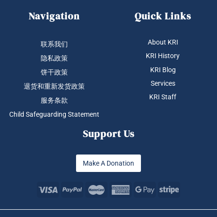
Navigation
Quick Links
About KRI
联系我们
KRI History
隐私政策
KRI Blog
饼干政策
Services
退货和重新发货政策
KRI Staff
服务条款
Child Safeguarding Statement
Support Us
Make A Donation