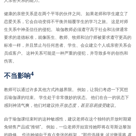
人亲密关系的能力。
健康的亲密关系是在两个平等的伙伴之间。 如果老师和学生建立了
恋爱关系，它会自动变得不平衡并颠覆学生的学习之旅。 这是对师
生关系中神圣信任的侵犯。 瑜伽教师必须遵守高于社会和法律通常
要求的道德标准，就像医生、教师、牧师和治疗师被要求遵守更高的
标准一样，并且禁止与任何患者、学生、会众建立个人或亲密关系会
员或客户。 这种关系可能是一种严重的侵犯，并导致多年的创伤和
伤害。
4
不当影响
教师可以通过许多其他方式跨越界限。 例如，让我们考虑一下冥想
后瑜伽课的结束。 学生处于非常微妙的状态。 他们在合一的状态下
感到神清气爽，他们对建议持
开放态度，甚至容易接受
建议。
由于瑜伽课结束时的这种敏感性，建议老师在这个独特的开放时期避
免销售产品或“推销”。 例如，一位老师开始宣传她即将在哥斯达黎加
的静修。 也许她倾向于有点夸张的框架，“那些选择来
这次
撤退将
真