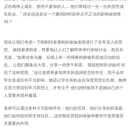
正
在精神上成长。那些不参加的人……他们将错过一生一次的灵性成
长机会。”
你会说这是在一个脆弱的时刻有点不正当的影响或销售
吗？
现在让我们考虑一下刚刚结束课程的瑜伽老师进行了非常深入的冥
想。 她指着课程表，简要地让人们了解即将举行的研讨会，然后补
充道，“如果你有兴趣，后墙上有一些很棒的静修和其他活动的信
息。 让我们聚集在大堂，分享一些饼干和茶。 我很想听听
你
如何 经
历了这种冥想。”这位老师将参加闭关的选择权交给学生，而不会对
学生造成任何不当影响。她还让学生有机会在深度冥想后扎根。她将
注意力带回到学习冥想上，并专注于
他们的
经验而不是她自己的个
人需要来填补撤退。
老师可以通过多种方式影响学生：他们的言辞、他们分享的价值观、
他们如何组织和支持社区……这些都在冥想的体验和教学中发挥着至
关重要的作用。