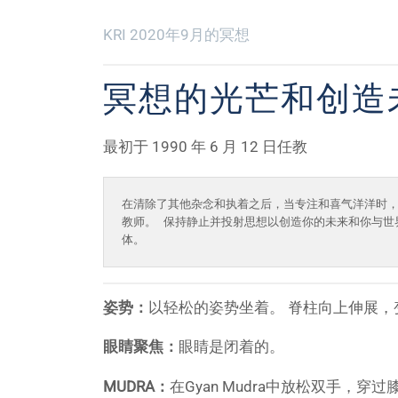
KRI 2020年9月的冥想
冥想的光芒和创造
最初于 1990 年 6 月 12 日任教
在清除了其他杂念和执着之后，当专注和喜气洋洋时，
教师。 保持静止并投射思想以创造你的未来和你与世
体。
姿势：
以轻松的姿势坐着。 脊柱向上伸展，
眼睛聚焦：
眼睛是闭着的。
MUDRA：
在Gyan Mudra中放松双手，穿过