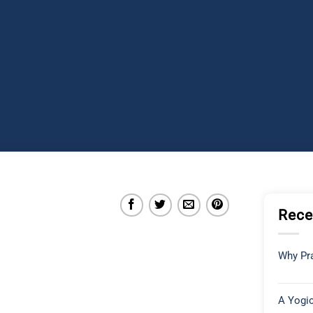
Rece
Why Pra
A Yogic