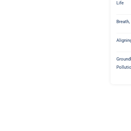
Life
Breath,
Alignin
Groundb
Polluti