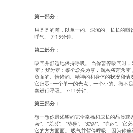
第一部分
：
用圆圆的嘴，以单一的、深沉的、长长的啜
呼气。 7-15分钟。
第二部分
：
吸气并舒适地保持呼吸。 当你暂停吸气时，
零；我为零；每个念头为零；我的痛苦为零
负面的、情绪的、精神的和身体的状况和情
它归零–一个单一的光点，一个小的、微不足
奏进行呼吸。 7-11分钟。
第三部分：
想一想你最渴望的完全幸福和成长的品质或
康”、”关系”、”指导”、”知识”、”幸运”。
它必
它的方方面面。 吸气并暂停呼吸，因为你连