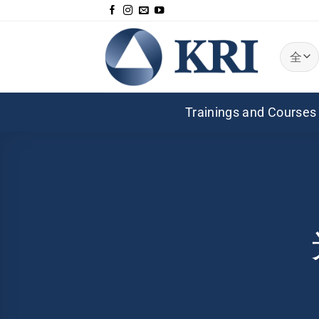
跳
到
内
容
Trainings and Courses