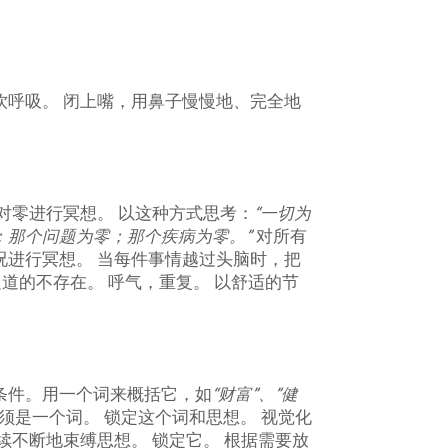
饮呼吸。 闭上嘴，用鼻子慢慢地、完全地
对零进行冥想。 以这种方式思考：
“一切为
；那个问题为零；那个疾病为零。”
对所有
况进行冥想。 当每件事情越过头脑时，把
道的不存在。 呼气，重复。 以舒适的节
条件。用一个词来概括它，如
“财富”、”健
须是一个词。 锁定这个词和思想。 视觉化
续不断地束缚思想。 锁定它。 根据需要放