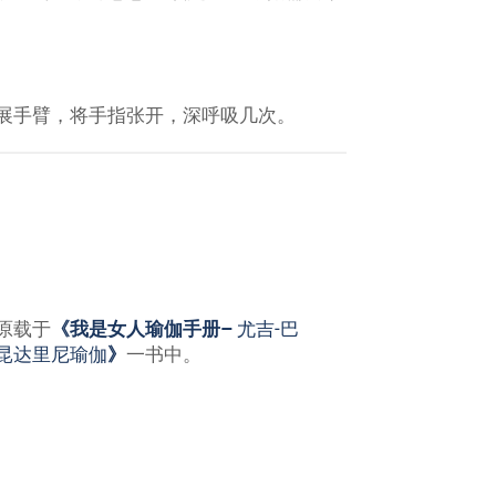
伸展手臂，将手指张开，深呼吸几次。
原载于
《我是女人瑜伽手册–
尤吉-巴
昆达里尼瑜伽
》
一书中。
ptian Kundalini Yoga Teacher & Trainer.
’ means candle, and together her name
er inner soul.’ She began teaching yoga in