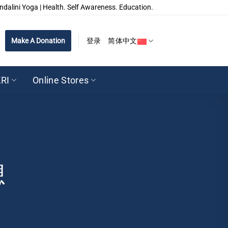
ndalini Yoga | Health. Self Awareness. Education.
Make A Donation
登录
简体中文
RI
Online Stores
想