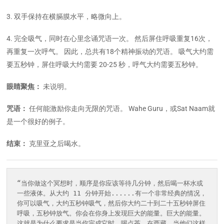
3. 双手保持在横膈膜水平，略微向上。
4. 完全吸气，同时在心里念诵咒语一次。 然后屏住呼吸重复16次，
再重复一次呼气。 因此，总共有18个精神振动的咒语。 吸气大约需
要五秒钟，屏住呼吸大约需要 20-25 秒，呼气大约需要五秒钟。
眼睛聚焦：
未说明。
咒语：
任何能激励你走向无限的咒语。 Wahe Guru，或Sat Naam就
是一个很好的例子。
结束：
克里亚之后喝水。
“当你做这个冥想时，顺序是你应该等待几分钟，然后喝一杯水或
一些液体。从大约 11 分钟开始......有一个非常经典的情况，
你可以吸气，大约五秒钟吸气，然后你大约二十到二十五秒钟屏住
呼吸，五秒钟放气。你会在你身上发现巨大的能量。巨大的能量。
这就是为什么要求是当你完成它时，喝点茶。在西藏，当他们这样