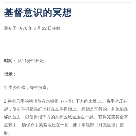
基督意识的冥想
最初于 1976 年 3 月 22 日任教
时间：
从11分钟开始。
指示：
1. 坐姿轻松，脊椎挺直。
2.将每只手的拇指放在水银指（小指）下方的土堆上。 将手掌压在一
起，使右手拇指很好地贴在左手拇指上。 拇指是平行的，并施加足
够的压力，以使拇指下方的月亮区域被压在一起。 获得完美契合有
点棘手。 确保双手紧紧地压在一起，使手掌底部（月亮区域）接
触。