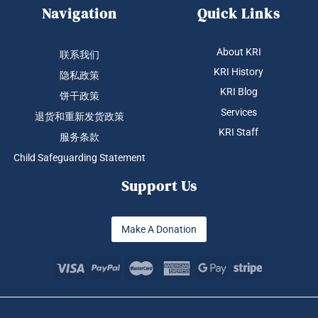
Navigation
Quick Links
About KRI
联系我们
KRI History
隐私政策
KRI Blog
饼干政策
Services
退货和重新发货政策
KRI Staff
服务条款
Child Safeguarding Statement
Support Us
Make A Donation