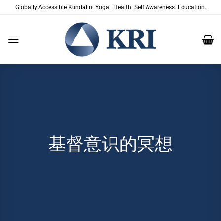
跳
Globally Accessible Kundalini Yoga | Health. Self Awareness. Education.
到
内
容
基督意识的冥想