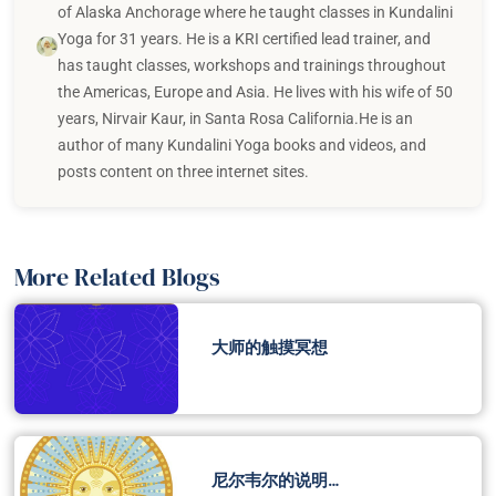
of Alaska Anchorage where he taught classes in Kundalini
Yoga for 31 years. He is a KRI certified lead trainer, and
has taught classes, workshops and trainings throughout
the Americas, Europe and Asia. He lives with his wife of 50
years, Nirvair Kaur, in Santa Rosa California.He is an
author of many Kundalini Yoga books and videos, and
posts content on three internet sites.
More Related Blogs
大师的触摸冥想
尼尔韦尔的说明…