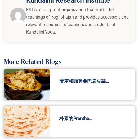
Kundalini Research Institute
KRI is a non-profit organization that holds the
teachings of Yogi Bhajan and provides accessible and
relevant resources to teachers and students of
Kundalini Yoga.
More Related Blogs
藜麦和咖喱桑巴扁豆塞…
朴素的Prantha…