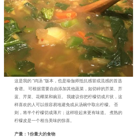
这是我的 “鸡汤 “版本，也是瑜伽师抵抗感冒或流感的首选
食谱。 可根据需要自由添加其他蔬菜，如切碎的芥菜、芥
蓝、芹菜、花椰菜和豌豆。 我建议你把柠檬切成片状，这
样喜欢的人可以很容易地避免或从汤碗中取出柠檬。 否
则，将半个柠檬切成薄片；这样咬起来更有味道。 煮熟的
柠檬皮是一个相当美味的惊喜。
产量：1份量大的食物