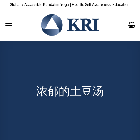
跳
Globally Accessible Kundalini Yoga | Health. Self Awareness. Education.
到
内
容
浓郁的土豆汤