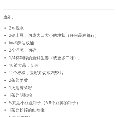
成分
：
2夸脱水
2磅土豆，切成大口大小的块状（任何品种都行）
半杯酥油或油
2个洋葱，切碎
1/4杯剁碎的新鲜生姜（或更多口味）。
10瓣大蒜，切碎
半个柠檬，去籽并切成2或3片
2茶匙姜黄
1汤匙香菜籽
1茶匙胡椒粉
½茶匙小豆蔻种子（6-8个豆荚的种子）
1茶匙粉碎的红辣椒