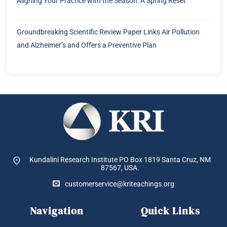
Aligning Your Practice with the Season: A Spring Reset
Groundbreaking Scientific Review Paper Links Air Pollution
and Alzheimer’s and Offers a Preventive Plan
Kundalini Research Institute PO Box 1819
Santa Cruz, NM
87567, USA.
customerservice@kriteachings.org
Navigation
Quick Links