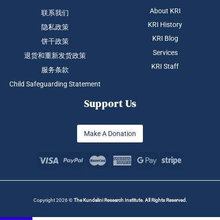
About KRI
联系我们
KRI History
隐私政策
KRI Blog
饼干政策
Services
退货和重新发货政策
KRI Staff
服务条款
Child Safeguarding Statement
Support Us
Make A Donation
Copyright 2026 ©
The Kundalini Research Institute. All Rights Reserved.