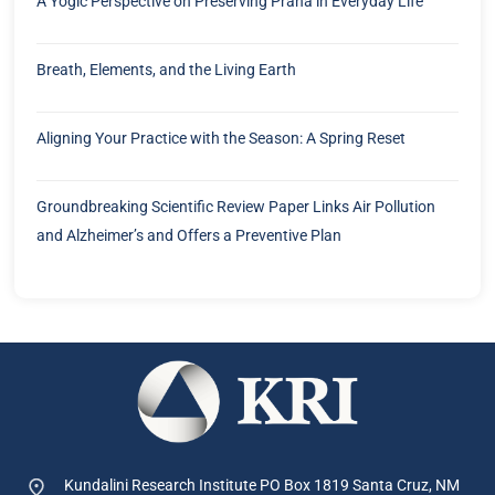
A Yogic Perspective on Preserving Prana in Everyday Life
Breath, Elements, and the Living Earth
Aligning Your Practice with the Season: A Spring Reset
Groundbreaking Scientific Review Paper Links Air Pollution
and Alzheimer’s and Offers a Preventive Plan
Kundalini Research Institute PO Box 1819
Santa Cruz, NM