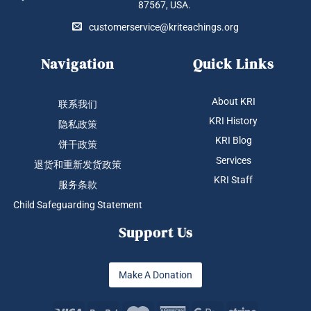
87567, USA.
customerservice@kriteachings.org
Navigation
Quick Links
About KRI
联系我们
KRI History
隐私政策
KRI Blog
饼干政策
Services
退货和重新发货政策
KRI Staff
服务条款
Child Safeguarding Statement
Support Us
Make A Donation