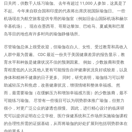
日关闭，供数千人练习瑜伽。 去年有超过 11,000 人参加，这真是了
不起。 今年来自联合国和印度的代表将出席庆祝国际瑜伽日。 一些
机场现在为航空旅客提供专用的瑜伽室（例如旧金山国际机场和赫尔
辛基机场）。 现在在墨西哥、哥斯达黎加、巴哈马、夏威夷和巴厘
岛等目的地也有许多时尚的瑜伽静修场所。
尽管瑜伽总体上很受欢迎，但瑜伽在白人、女性、受过教育和高收入
人群中最为普遍。 CDC 最近一份关于美国健康差异的报告显示，教
育水平和种族是健康状况不佳的预测因素。 例如，少数族裔和受教
育程度低的人比其他人更有可能报告自评健康状况良好或较差，以及
身体和精神不健康的日子更多。 同时，研究表明，瑜伽练习可以帮
助减轻压力和焦虑，改善健康状况，增强情绪和整体幸福感。 然
而，最需要瑜伽（在缓解压力和增加幸福感方面）的少数族裔，最不
可能练习瑜伽。 尽管有一些项目可以为弱势群体推广瑜伽，但努力
很小，对更广泛公众的渗透也很慢。 因此，进行精心设计的临床研
究可以提供证明在公立学校、医疗保健系统和工作场所实施瑜伽课程
的合理性所需的证据基础，从而将瑜伽的好处扩展到包括弱势群体在
内的更多人。