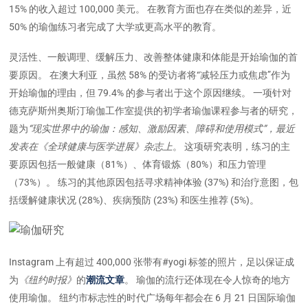
15% 的收入超过 100,000 美元。 在教育方面也存在类似的差异，近
50% 的瑜伽练习者完成了大学或更高水平的教育。
灵活性、一般调理、缓解压力、改善整体健康和体能是开始瑜伽的首
要原因。 在澳大利亚，虽然 58% 的受访者将“减轻压力或焦虑”作为
开始瑜伽的理由，但 79.4% 的参与者出于这个原因继续。 一项针对
德克萨斯州奥斯汀瑜伽工作室提供的初学者瑜伽课程参与者的研究，
题为
“现实世界中的瑜伽：感知、激励因素、障碍和使用模式”，最近
发表在《全球健康与医学进展》杂志上
。 这项研究表明，练习的主
要原因包括一般健康（81%）、体育锻炼（80%）和压力管理
（73%）。 练习的其他原因包括寻求精神体验 (37%) 和治疗意图，包
括缓解健康状况 (28%)、疾病预防 (23%) 和医生推荐 (5%)。
Instagram 上有超过 400,000 张带有#yogi 标签的照片，足以保证成
为
《纽约时报》
的
潮流文章
。 瑜伽的流行还体现在令人惊奇的地方
使用瑜伽。 纽约市标志性的时代广场每年都会在 6 月 21 日国际瑜伽