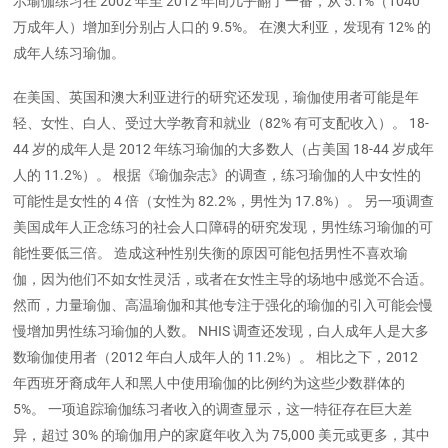
示瑜伽练习在 2002 年至 2012 年间几乎翻了一番，从 5.1%（1040
万成年人）增加到分别占人口的 9.5%。 在澳大利亚，发现有 12% 的
成年人练习瑜伽。
在美国、英国和澳大利亚进行的研究还发现，瑜伽使用者可能是年
轻、女性、白人、受过大学教育和就业（82% 有可支配收入）。 18-
44 岁的成年人是 2012 年练习瑜伽的大多数人（占美国 18-44 岁成年
人的 11.2%）。 根据《瑜伽杂志》的调查，练习瑜伽的人中女性的
可能性是女性的 4 倍（女性为 82.2%，男性为 17.8%）。 另一项调查
美国成年人正念练习的社会人口障碍的研究发现，男性练习瑜伽的可
能性要低三倍。 造成这种性别失衡的原因可能包括男性不喜欢瑜
伽，因为他们不如女性灵活，或者在女性主导的场地中感觉不合适。
然而，力量瑜伽、高温瑜伽和其他专注于强化的瑜伽的引入可能会慢
慢增加男性练习瑜伽的人数。 NHIS 调查还发现，白人成年人是大多
数瑜伽使用者（2012 年白人成年人的 11.2%）。 相比之下，2012
年西班牙裔成年人和黑人中使用瑜伽的比例约为这些少数群体的
5%。 一项追踪瑜伽练习者收入的调查显示，这一特征存在巨大差
异，超过 30% 的瑜伽用户的家庭年收入为 75,000 美元或更多，其中