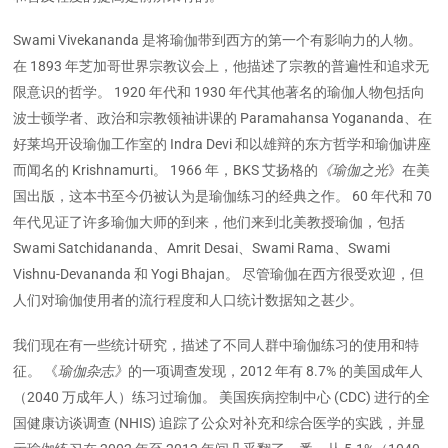
Swami Vivekananda 是将瑜伽带到西方的第一个有影响力的人物。
在 1893 年芝加哥世界宗教议会上，他描述了宗教的普遍性和追求无
限意识的哲学。 1920 年代和 1930 年代其他著名的瑜伽人物包括向
波士顿学者、政治和宗教领袖讲课的 Paramahansa Yogananda、在
好莱坞开设瑜伽工作室的 Indra Devi 和以雄辩的东方哲学和瑜伽讲座
而闻名的 Krishnamurti。 1966 年，BKS 艾扬格的
《瑜伽之光
》在美
国出版，这本书至今仍被认为是瑜伽练习的经典之作。 60 年代和 70
年代见证了许多瑜伽大师的到来，他们来到北美教授瑜伽，包括
Swami Satchidananda、Amrit Desai、Swami Rama、Swami
Vishnu-Devananda 和 Yogi Bhajan。 尽管瑜伽在西方很受欢迎，但
人们对瑜伽使用者的流行程度和人口统计数据知之甚少。
我们现在有一些统计研究，描述了不同人群中瑜伽练习的使用和特
征。 《
瑜伽杂志》
的一项调查发现，2012 年有 8.7% 的美国成年人
（2040 万成年人）练习过瑜伽。 美国疾病控制中心 (CDC) 进行的全
国健康访谈调查 (NHIS) 追踪了公众对补充和综合医学的实践，并显