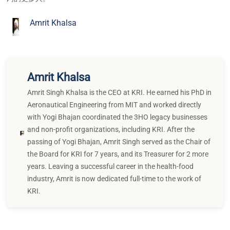
Amrit Khalsa
Amrit Khalsa
Amrit Singh Khalsa is the CEO at KRI. He earned his PhD in
Aeronautical Engineering from MIT and worked directly
with Yogi Bhajan coordinated the 3HO legacy businesses
and non-profit organizations, including KRI. After the
passing of Yogi Bhajan, Amrit Singh served as the Chair of
the Board for KRI for 7 years, and its Treasurer for 2 more
years. Leaving a successful career in the health-food
industry, Amrit is now dedicated full-time to the work of
KRI.