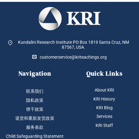
Kundalini Research Institute PO Box 1819
Santa Cruz, NM
87567, USA.
customerservice@kriteachings.org
Navigation
Quick Links
About KRI
联系我们
KRI History
隐私政策
KRI Blog
饼干政策
Services
退货和重新发货政策
KRI Staff
服务条款
Child Safeguarding Statement