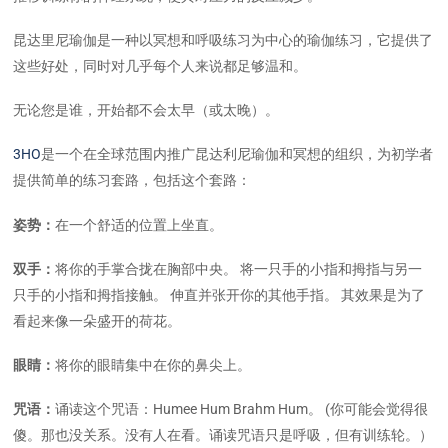
昆达里尼瑜伽是一种以冥想和呼吸练习为中心的瑜伽练习，它提供了
这些好处，同时对几乎每个人来说都足够温和。
无论您是谁，开始都不会太早（或太晚）。
3HO
是一个在全球范围内推广昆达利尼瑜伽和冥想的组织，为初学者
提供简单的练习套路，包括这个套路：
姿势：
在一个舒适的位置上坐直。
双手：
将你的手掌合拢在胸部中央。 将一只手的小指和拇指与另一
只手的小指和拇指接触。 伸直并张开你的其他手指。 其效果是为了
看起来像一朵盛开的荷花。
眼睛：
将你的眼睛集中在你的鼻尖上。
咒语：
诵读这个咒语：Humee Hum Brahm Hum。 (你可能会觉得很
傻。那也没关系。没有人在看。诵读咒语只是呼吸，但有训练轮。）