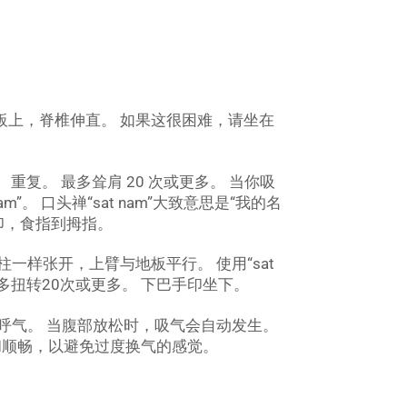
地板上，脊椎伸直。 如果这很困难，请坐在
重复。 最多耸肩 20 次或更多。 当你吸
m”。 口头禅“sat nam”大致意思是“我的名
印，食指到拇指。
柱一样张开，上臂与地板平行。 使用“sat
多扭转20次或更多。 下巴手印坐下。
呼气。 当腹部放松时，吸气会自动发生。
奏和顺畅，以避免过度换气的感觉。
。