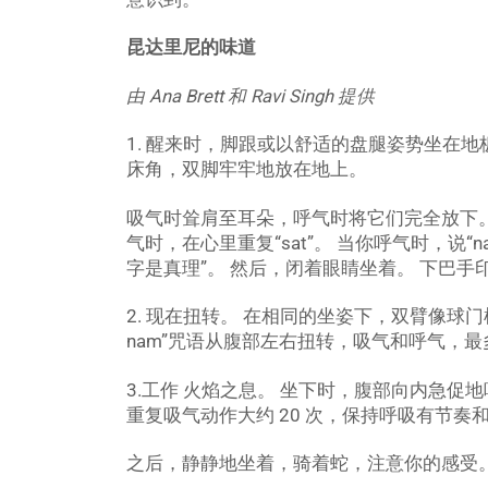
昆达里尼的味道
由 Ana Brett 和 Ravi Singh 提供
1. 醒来时，脚跟或以舒适的盘腿姿势坐在
床角，双脚牢牢地放在地上。
吸气时耸肩至耳朵，呼气时将它们完全放下。 
气时，在心里重复“sat”。 当你呼气时，说“na
字是真理”。 然后，闭着眼睛坐着。 下巴手
2. 现在扭转。 在相同的坐姿下，双臂像球门
nam”咒语从腹部左右扭转，吸气和呼气，最
3.工作
火焰之息。 坐下时，腹部向内急促地
重复吸气动作大约 20 次，保持呼吸有节
之后，静静地坐着，骑着蛇，注意你的感受