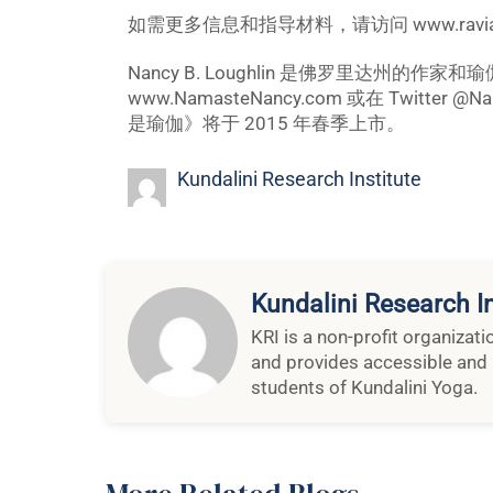
如需更多信息和指导材料，请访问 www.ravia
Nancy B. Loughlin 是佛罗里达州的作
www.NamasteNancy.com 或在 Twitter
是瑜伽》将于 2015 年春季上市。
Kundalini Research Institute
Kundalini Research In
KRI is a non-profit organizat
and provides accessible and 
students of Kundalini Yoga.