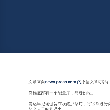
文章来自
news-press.com 的
原创文章可以
脊椎底部有一个能量库，盘绕如蛇。
昆达里尼瑜伽旨在唤醒那条蛇，将它举过身
的个人天赋和潜力。