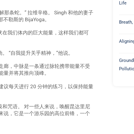
Life
解那条蛇。”
拉维辛格。 Singh 和他的妻子
勒斯的 BijaYoga。
Breath,
伏在我们体内的巨大能量，这样我们都可
Alignin
。 “自我提升关乎精神，”他说。
Groundb
条走廊，中脉是一条通过脉轮携带能量不受
Polluti
能量并将其推向顶峰。
议每天进行 20 分钟的练习，以保持能量
吸和咒语。 对一些人来说，唤醒昆达里尼
人来说，它是一个游乐园的高位前锋，一个