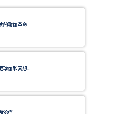
敦的瑜伽革命
尼瑜伽和冥想…
和治疗