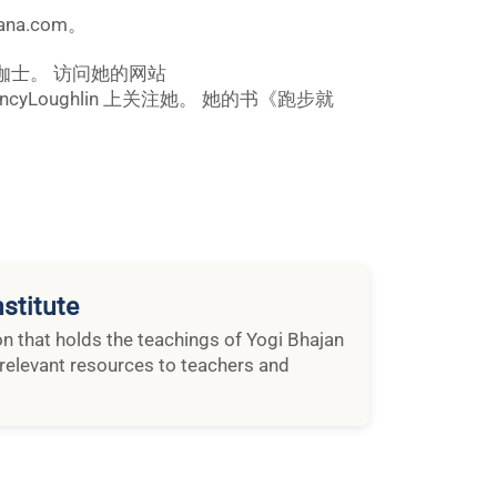
na.com。
家和瑜伽士。 访问她的网站
 @NancyLoughlin 上关注她。 她的书《跑步就
stitute
ion that holds the teachings of Yogi Bhajan
relevant resources to teachers and