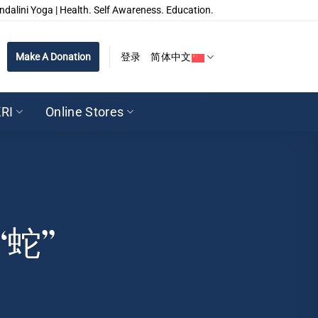
ndalini Yoga | Health. Self Awareness. Education.
Make A Donation
登录
简体中文
RI
Online Stores
蛇”