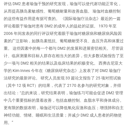
评估 DM2 患者瑜伽干预的研究发现，瑜伽可以使代谢功能正常化，
从而提高胰岛素敏感性、葡萄糖耐量和改善血脂。 瑜伽对血糖控制
的这些有益作用是有据可查的。 《国际瑜伽疗法杂志》最近的一篇
评论着眼于瑜伽对患有 DM2 的成年人的益处的证据。 1970 年至
2006 年间发表的同行评议研究着眼于瑜伽对糖尿病和糖尿病风险因
素的广泛影响，如胰岛素抵抗、葡萄糖耐受不良、血压升高和体重过
重。 这些因素中的每一个都与 DM2 的发展和进展密切相关。 尽管设
计、临床测量和目标人群存在相当大的差异，但大多数试验报告了至
少一项与 DM2 相关的结果以及临床结果的积极变化。 西弗吉尼亚大
学的 Kim Innes 今年在《糖尿病研究杂志》上发表了对 DM2 瑜伽疗
法研究的最新评论。 研究人员发现 33 篇论文报告了 25 项对照试验
（其中 12 项 RCT）的结果，代表了 2170 名参与的研究对象，并得
出结论：“总的来说，研究结果表明，瑜伽练习可能会促进 DM2 管理
中几个重要指标的显着改善，包括血糖控制、血脂水平和身体成分。
更有限的数据表明，瑜伽还可以降低氧化应激和血压；增强肺和自主
神经功能、情绪、睡眠和生活质量；并减少 DM2 成人患者的药物使
用。”