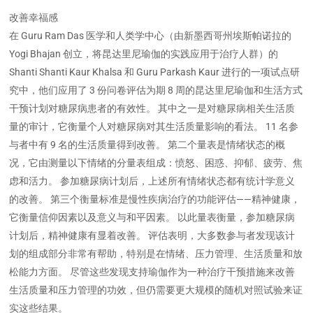
改善幸福感
在 Guru Ram Das 医学和人类学中心（由新墨西哥州埃斯帕诺拉的
Yogi Bhajan 创立，将昆达里尼瑜伽的实践应用于治疗人群）的
Shanti Shanti Kaur Khalsa 和 Guru Parkash Kaur 进行的一项试点研
究中，他们应用了 3 份问卷评估为期 8 周的昆达里尼瑜伽和生活方式
干预计划对糖尿病患者的有效性。 其中之一是对糖尿病相关生活质
量的审计，它衡量个人对糖尿病对其生活质量影响的看法。 11 名参
与者中有 9 名的生活质量得到改善。 第二个量表是情绪状态的概
况，它由测量以下情绪的分量表组成：愤怒、困惑、抑郁、疲劳、焦
虑和活力。 参加糖尿病计划后，上述所有情绪状态都有统计学意义
的改善。 第三个衡量标准是慢性疾病治疗的功能评估——精神健康，
它衡量信仰因素以及意义与和平因素。 以此量表衡量，参加糖尿病
计划后，精神健康有显着改善。 评估表明，大多数参与者发现该计
划的组成部分非常有帮助，特别是在情绪、压力管理、生活质量和放
松能力方面。 尽管这些发现支持瑜伽作为一种治疗干预措施来改善
生活质量和压力管理的功效，但仍需要更大规模的随机对照试验来证
实这些结果。