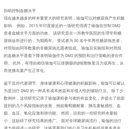
协助控制血糖水平
现在越来越多的样本量更大的研究表明，瑜伽可以对糖尿病产生积极
影响。 例如，2015 年印度最近的一项研究强调了瑜伽在控制 DM2
患者血糖水平方面的功效。 该研究是在一所教学医院的生理学和糖
尿病诊所进行的，为期两年。 受试者为 30 名中年男性糖尿病患者，
对照组由同等数量的非糖尿病志愿者组成。 瑜伽后实验组和对照组
的血糖水平显着下降表明瑜伽作为 DM2 的预防和治疗策略的潜在作
用。 此外，有理由相信瑜伽可以使胰腺的β细胞恢复活力或再生，从
而使胰岛素产生正常化。
鉴于其对代谢调节、身体健康和心理健康的积极影响，瑜伽可以被认
为是治疗 DM2 的一种具有成本效益和非侵入性的辅助疗法。 除了少
数例外，这些研究记录了瑜伽课程参与者的有益变化，并提出了前面
提到的几个风险指标的改善，例如葡萄糖耐量、胰岛素敏感性、血
脂、血压、氧化应激和肺功能。 然而，目前的一些研究样本量较
小，这妨碍了研究结果的推广。 面对全球糖尿病流行，瑜伽的治疗
潜力值得进一步研究，这将需要我们的公共卫生机构提供更多资金。