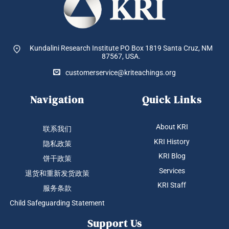
Kundalini Research Institute PO Box 1819
Santa Cruz, NM
87567, USA.
customerservice@kriteachings.org
Navigation
Quick Links
About KRI
联系我们
KRI History
隐私政策
KRI Blog
饼干政策
Services
退货和重新发货政策
KRI Staff
服务条款
Child Safeguarding Statement
Support Us