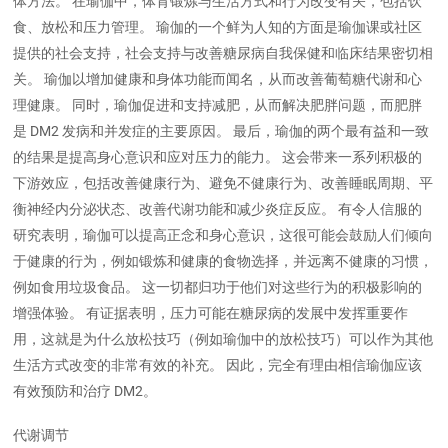
体方法。 在瑜伽中，体育锻炼与生活方式和行为改变有关，包括饮
食、放松和压力管理。 瑜伽的一个鲜为人知的方面是瑜伽课或社区
提供的社会支持，社会支持与改善糖尿病自我保健和临床结果密切相
关。 瑜伽以增加健康和身体功能而闻名，从而改善葡萄糖代谢和心
理健康。 同时，瑜伽促进和支持减肥，从而解决肥胖问题，而肥胖
是 DM2 发病和并发症的主要原因。 最后，瑜伽的两个最有益和一致
的结果是提高身心意识和应对压力的能力。 这会带来一系列积极的
下游效应，包括改善健康行为、避免不健康行为、改善睡眠周期、平
衡神经内分泌状态、改善代谢功能和减少炎症反应。 有令人信服的
研究表明，瑜伽可以提高正念和身心意识，这很可能会鼓励人们倾向
于健康的行为，例如锻炼和健康的食物选择，并远离不健康的习惯，
例如食用垃圾食品。 这一切都归功于他们对这些行为的积极影响的
增强体验。 有证据表明，压力可能在糖尿病的发展中发挥重要作
用，这就是为什么放松技巧（例如瑜伽中的放松技巧）可以作为其他
生活方式改变的非常有效的补充。 因此，完全有理由相信瑜伽应该
有效预防和治疗 DM2。
代谢调节