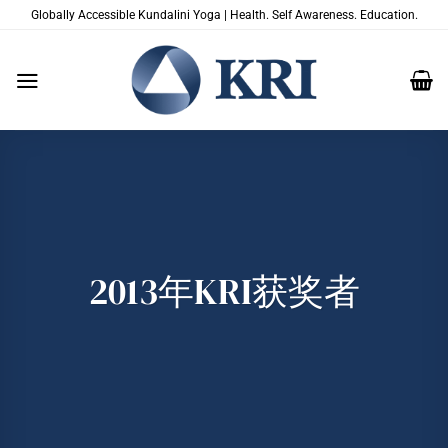
跳
Globally Accessible Kundalini Yoga | Health. Self Awareness. Education.
到
内
容
2013年KRI获奖者