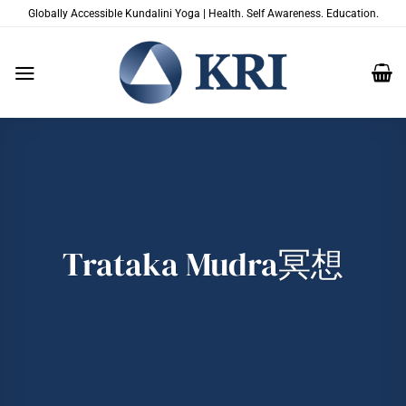
跳
Globally Accessible Kundalini Yoga | Health. Self Awareness. Education.
到
内
容
Trataka Mudra冥想