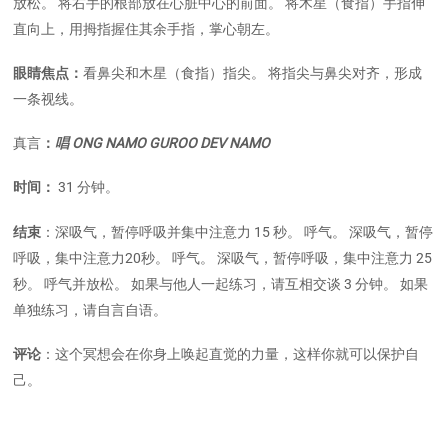
放松。 将右手的根部放在心脏中心的前面。 将木星（食指）手指伸
直向上，用拇指握住其余手指，掌心朝左。
眼睛焦点：
看鼻尖和木星（食指）指尖。 将指尖与鼻尖对齐，形成
一条视线。
真言
：
唱 ONG NAMO GUROO DEV NAMO
时间：
31 分钟。
结束
：深吸气，暂停呼吸并集中注意力 15 秒。 呼气。 深吸气，暂停
呼吸，集中注意力20秒。 呼气。 深吸气，暂停呼吸，集中注意力 25
秒。 呼气并放松。 如果与他人一起练习，请互相交谈 3 分钟。 如果
单独练习，请自言自语。
评论
：这个冥想会在你身上唤起直觉的力量，这样你就可以保护自
己。