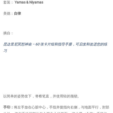
套装：
Yamas & Niyamas
美德：
自律
摘自：
昆达里尼冥想神谕 – 60 张卡片组和指导手册，可启发和改进您的练
习
以简单的姿势坐下，脊椎笔直，并使用轻的颈锁。
手印：
将左手放在心脏中心，手指并拢指向右侧，与地面平行，肘部