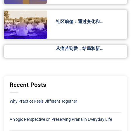
社区瑜伽：通过变化和…
从痛苦到爱：结局和新…
Recent Posts
Why Practice Feels Different Together
A Yogic Perspective on Preserving Prana in Everyday Life