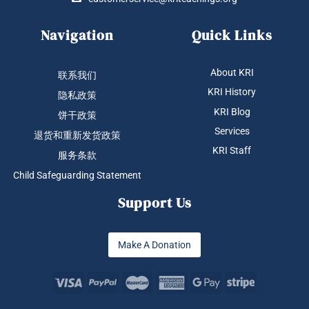
Navigation
Quick Links
About KRI
联系我们
KRI History
隐私政策
KRI Blog
饼干政策
Services
退货和重新发货政策
KRI Staff
服务条款
Child Safeguarding Statement
Support Us
Make A Donation