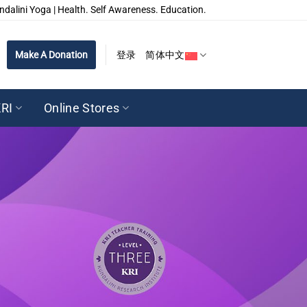
ndalini Yoga | Health. Self Awareness. Education.
Make A Donation
登录
简体中文
RI
Online Stores