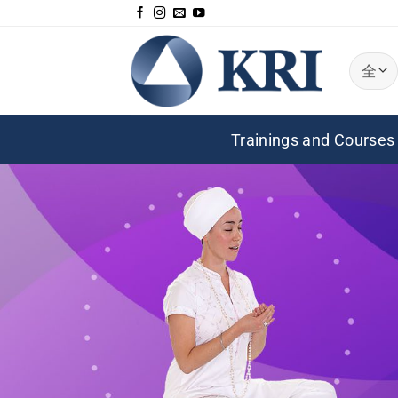
跳
到
内
容
Trainings and Courses