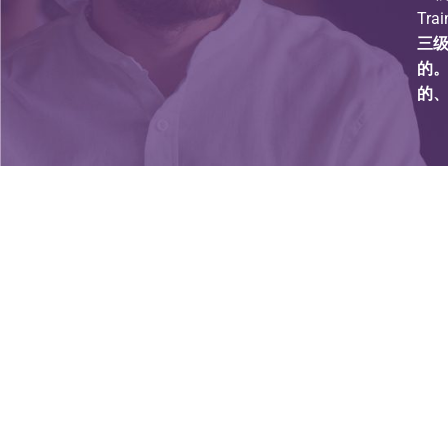
Tr
三
的
的、