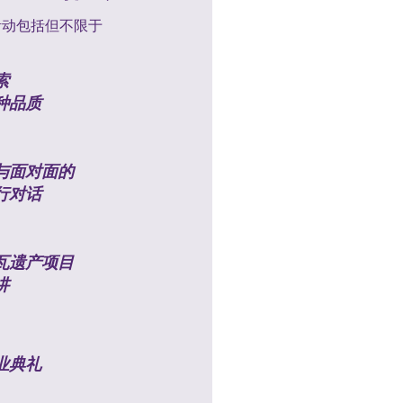
s 活动包括但不限于
索
种品质
与面对面的
行对话
瓦遗产项目
讲
业典礼