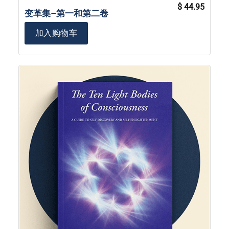
原
当
$
44.95
价
前
变革集–第一和第二卷
为：
价
$ 59.90。
格
为：
加入购物车
$ 44.9