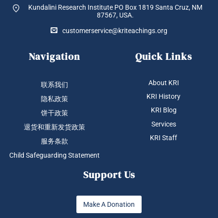
Kundalini Research Institute PO Box 1819
Santa Cruz, NM
87567, USA.
customerservice@kriteachings.org
Navigation
Quick Links
About KRI
联系我们
KRI History
隐私政策
KRI Blog
饼干政策
Services
退货和重新发货政策
KRI Staff
服务条款
Child Safeguarding Statement
Support Us
Make A Donation