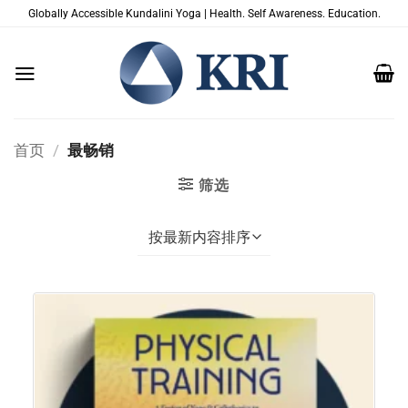
跳
Globally Accessible Kundalini Yoga | Health. Self Awareness. Education.
到
内
容
首页
/
最畅销
筛选