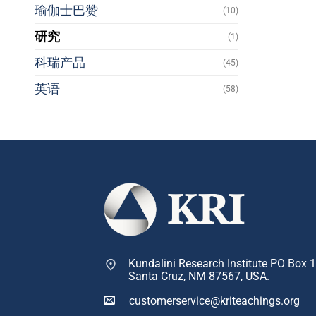
瑜伽士巴赞
(10)
研究
(1)
科瑞产品
(45)
英语
(58)
Kundalini Research Institute PO Box 
Santa Cruz, NM 87567, USA.
customerservice@kriteachings.org