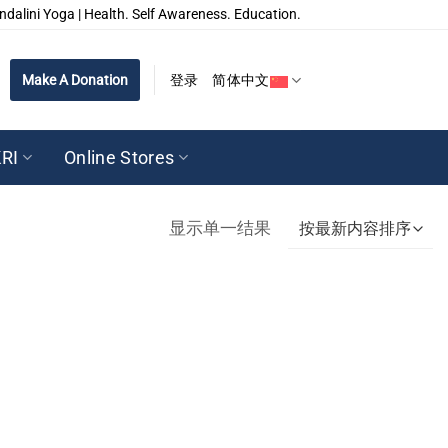
ndalini Yoga | Health. Self Awareness. Education.
Make A Donation
登录
简体中文
RI
Online Stores
显示单一结果