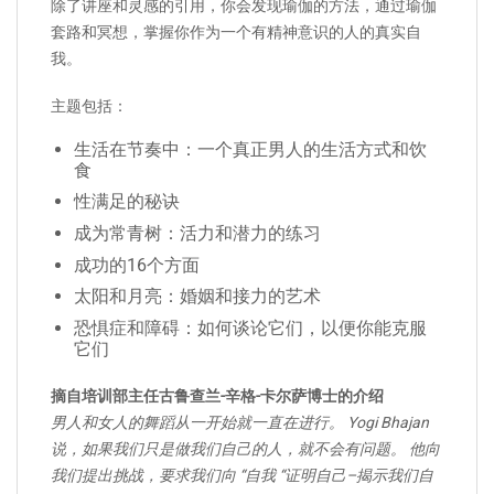
除了讲座和灵感的引用，你会发现瑜伽的方法，通过瑜伽
套路和冥想，掌握你作为一个有精神意识的人的真实自
我。
主题包括：
生活在节奏中：一个真正男人的生活方式和饮
食
性满足的秘诀
成为常青树：活力和潜力的练习
成功的16个方面
太阳和月亮：婚姻和接力的艺术
恐惧症和障碍：如何谈论它们，以便你能克服
它们
摘自培训部主任古鲁查兰-辛格-卡尔萨博士的介绍
男人和女人的舞蹈从一开始就一直在进行。 Yogi Bhajan
说，如果我们只是做我们自己的人，就不会有问题。 他向
我们提出挑战，要求我们向 “自我 “证明自己–揭示我们自