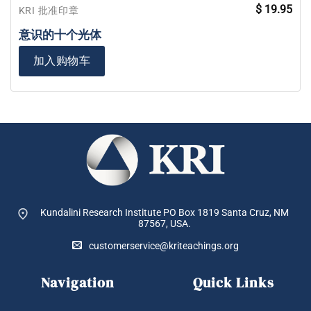
$
19.95
KRI 批准印章
意识的十个光体
加入购物车
Kundalini Research Institute PO Box 1819
Santa Cruz, NM
87567, USA.
customerservice@kriteachings.org
Navigation
Quick Links