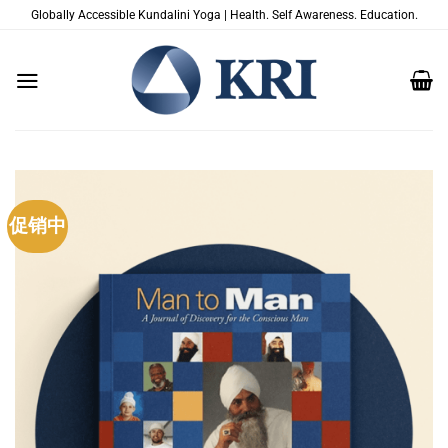
跳
Globally Accessible Kundalini Yoga | Health. Self Awareness. Education.
到
内
容
促销中