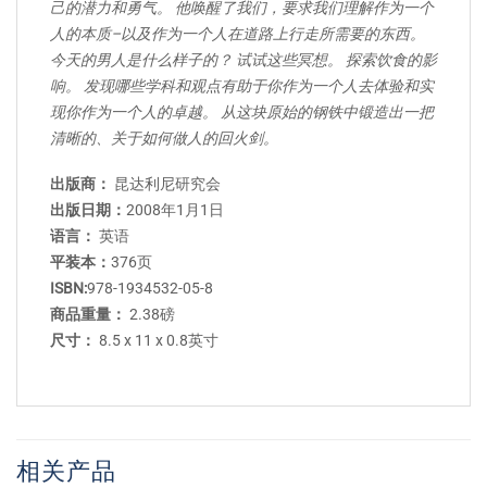
己的潜力和勇气。 他唤醒了我们，要求我们理解作为一个
人的本质–以及作为一个人在道路上行走所需要的东西。
今天的男人是什么样子的？ 试试这些冥想。 探索饮食的影
响。 发现哪些学科和观点有助于你作为一个人去体验和实
现你作为一个人的卓越。 从这块原始的钢铁中锻造出一把
清晰的、关于如何做人的回火剑。
出版商：
昆达利尼研究会
出版日期：
2008年1月1日
语言：
英语
平装本：
376页
ISBN:
978-1934532-05-8
商品重量：
2.38磅
尺寸：
8.5 x 11 x 0.8英寸
相关产品