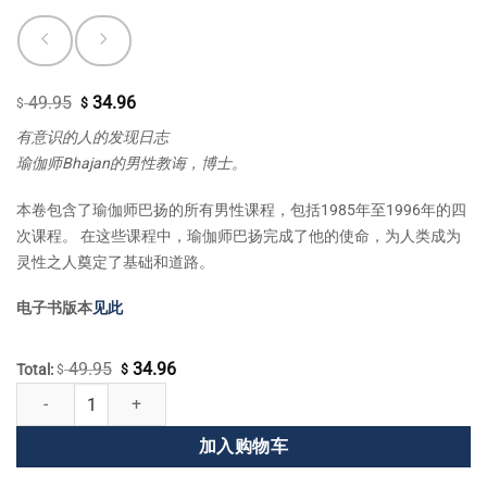
49.95
34.96
原
当
$
$
价
前
有意识的人的发现日志
为：
价
瑜伽师Bhajan的男性教诲，博士。
$ 49.95。
格
为：
本卷包含了瑜伽师巴扬的所有男性课程，包括1985年至1996年的四
$ 34.96。
次课程。 在这些课程中，瑜伽师巴扬完成了他的使命，为人类成为
灵性之人奠定了基础和道路。
电子书版本
见此
49.95
34.96
原
当
Total:
$
$
男人对男人 数量
价
前
为：
价
加入购物车
$ 49.95。
格
为：