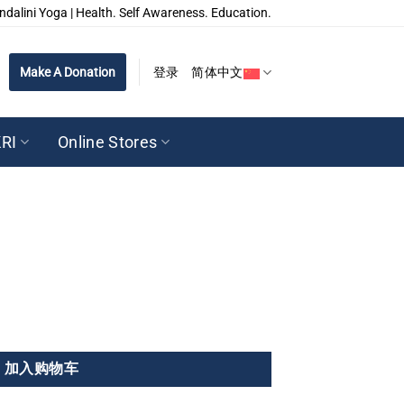
ndalini Yoga | Health. Self Awareness. Education.
Make A Donation
登录
简体中文
RI
Online Stores
加入购物车