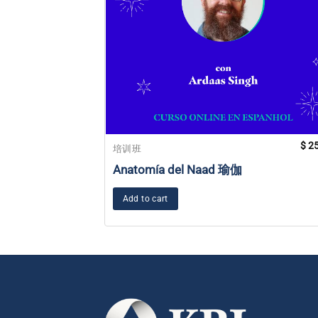
$
25
培训班
Anatomía del Naad 瑜伽
Add to cart