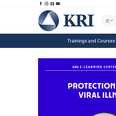
跳
到
内
容
Trainings and Courses