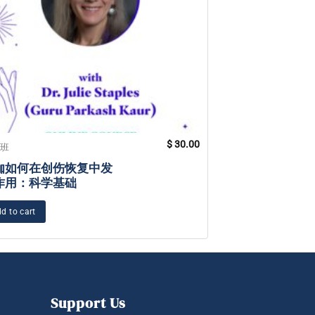
$
30.00
训班
培训班
伽如何在创伤恢复中发
了解瑜伽和昆达
作用：科学基础
研究背后的生物
d to cart
Add to cart
Support Us