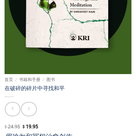
首页
/
书籍和手册
/
图书
在破碎的碎片中寻找和平
24.95
19.95
原
当
$
$
价
前