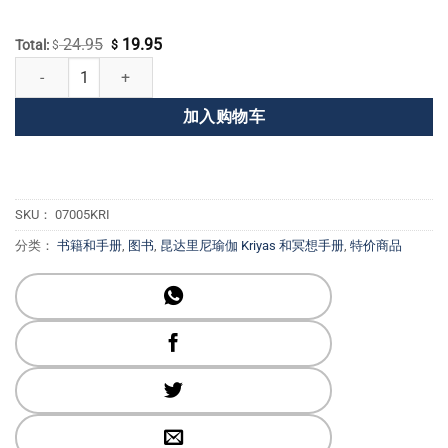
24.95
19.95
原
当
Total:
$
$
在破碎的碎片中寻找和平 数量
价
前
为：
价
加入购物车
$ 24.95。
格
为：
$ 19.95。
SKU：
07005KRI
分类：
书籍和手册
,
图书
,
昆达里尼瑜伽 Kriyas 和冥想手册
,
特价商品