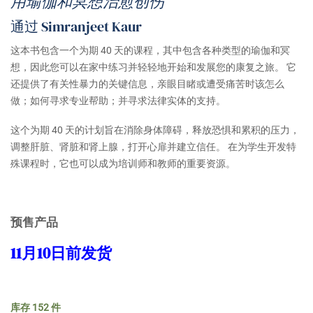
用瑜伽和冥想治愈创伤
为：
价
通过 Simranjeet Kaur
$ 24.95。
格
为：
这本书包含一个为期 40 天的课程，其中包含各种类型的瑜伽和冥
$ 19.95。
想，因此您可以在家中练习并轻轻地开始和发展您的康复之旅。 它
还提供了有关性暴力的关键信息，亲眼目睹或遭受痛苦时该怎么
做；如何寻求专业帮助；并寻求法律实体的支持。
这个为期 40 天的计划旨在消除身体障碍，释放恐惧和累积的压力，
调整肝脏、肾脏和肾上腺，打开心扉并建立信任。 在为学生开发特
殊课程时，它也可以成为培训师和教师的重要资源。
预售产品
11月10日前发货
库存 152 件