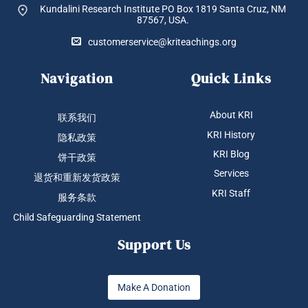
Kundalini Research Institute PO Box 1819
Santa Cruz, NM
87567, USA.
customerservice@kriteachings.org
Navigation
Quick Links
About KRI
联系我们
KRI History
隐私政策
KRI Blog
饼干政策
Services
退货和重新发货政策
KRI Staff
服务条款
Child Safeguarding Statement
Support Us
Make A Donation