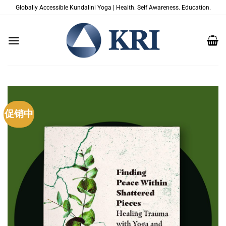
跳
Globally Accessible Kundalini Yoga | Health. Self Awareness. Education.
到
内
容
促销中