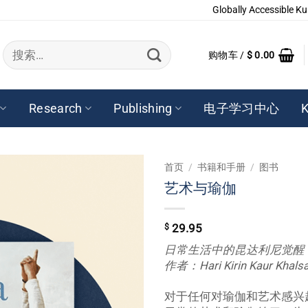
Globally Accessible Ku
搜
购物车 /
$
0.00
索：
Research
Publishing
电子学习中心
K
首页
/
书籍和手册
/
图书
艺术与瑜伽
$
29.95
日常生活中的昆达利尼觉醒
作者：Hari Kirin Kaur Khals
对于任何对瑜伽和艺术感兴