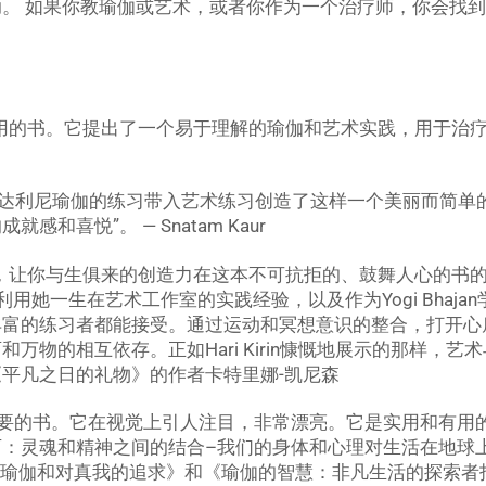
。 如果你教瑜伽或艺术，或者你作为一个治疗师，你会找
的书。它提出了一个易于理解的瑜伽和艺术实践，用于治疗自己和
ur为如何将昆达利尼瑜伽的练习带入艺术练习创造了这样一个美丽而
和喜悦”。 — Snatam Kaur
，让你与生俱来的创造力在这本不可抗拒的、鼓舞人心的书
r Khalsa利用她一生在艺术工作室的实践经验，以及作为Yogi B
丰富的练习者都能接受。通过运动和冥想意识的整合，打开心
万物的相互依存。正如Hari Kirin慷慨地展示的那样，
《平凡之日的礼物》的作者卡特里娜-凯尼森
重要的书。它在视觉上引人注目，非常漂亮。它是实用和有用
西：灵魂和精神之间的结合–我们的身体和心理对生活在地球
瑜伽和对真我的追求》和《瑜伽的智慧：非凡生活的探索者指南》的