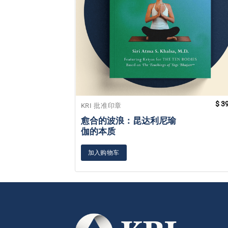
$
39
KRI 批准印章
愈合的波浪：昆达利尼瑜
伽的本质
加入购物车