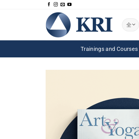
跳
到
内
容
Trainings and Courses