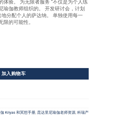
体验。 为无限者服务 “不仅是为个人练
尼瑜伽教师组织的。 开发研讨会，计划
松地分配个人的萨达纳。 单独使用每一
无限的可能性。
加入购物车
 Kriyas 和冥想手册
,
昆达里尼瑜伽老师资源
,
科瑞产