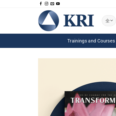
跳
到
内
容
Trainings and Courses