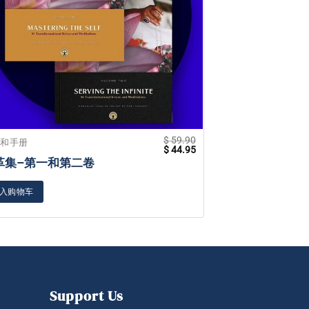
$
59.90
籍和手册
书籍和手册
原
当
$
44.95
价
前
革集–第一和第二卷
祝福 – 祈祷的
为：
价
$ 59.90。
格
为：
入购物车
加入购物车
$ 44.95。
Support Us