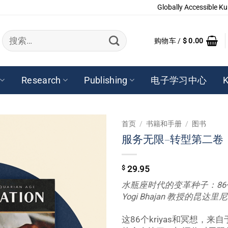
Globally Accessible Ku
搜
购物车 /
$
0.00
索：
Research
Publishing
电子学习中心
K
首页
/
书籍和手册
/
图书
服务无限–转型第二卷
$
29.95
水瓶座时代的变革种子：8
Yogi Bhajan 教授的昆达里
这86个kriyas和冥想，