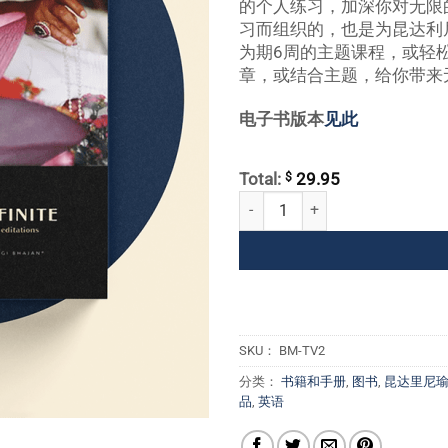
的个人练习，加深你对无限的
习而组织的，也是为昆达利
为期6周的主题课程，或轻
章，或结合主题，给你带来
电子书版本
见此
$
Total:
29.95
服务无限--转型第二卷 数量
SKU：
BM-TV2
分类：
书籍和手册
,
图书
,
昆达里尼瑜伽
品
,
英语