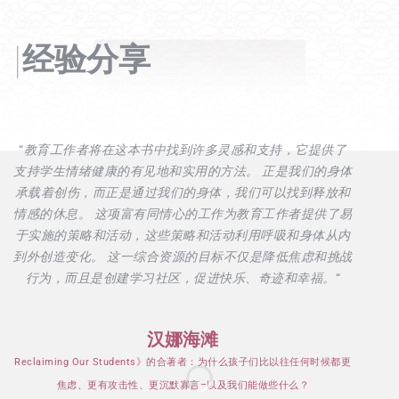
|
经验分享
“
教育工作者将在这本书中找到许多灵感和支持，它提供了
支持学生情绪健康的有见地和实用的方法。 正是我们的身体
承载着创伤，而正是通过我们的身体，我们可以找到释放和
情感的休息。 这项富有同情心的工作为教育工作者提供了易
于实施的策略和活动，这些策略和活动利用呼吸和身体从内
神
到外创造变化。 这一综合资源的目标不仅是降低焦虑和挑战
行为，而且是创建学习社区，促进快乐、奇迹和幸福。
“
汉娜海滩
Reclaiming Our Students》的合著者：为什么孩子们比以往任何时候都更
焦虑、更有攻击性、更沉默寡言–以及我们能做些什么？